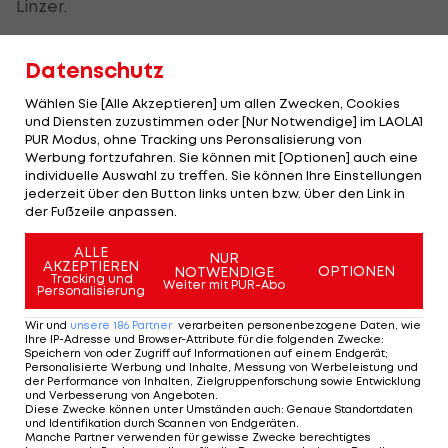
Linzer.
Datenschutz
Wählen Sie [Alle Akzeptieren] um allen Zwecken, Cookies
und Diensten zuzustimmen oder [Nur Notwendige] im LAOLA1
LASK zu Boateng-Kritik:
PUR Modus, ohne Tracking uns Peronsalisierung von
"Das ist unter
Werbung fortzufahren. Sie können mit [Optionen] auch eine
Umständen strafbar"
individuelle Auswahl zu treffen. Sie können Ihre Einstellungen
jederzeit über den Button links unten bzw. über den Link in
der Fußzeile anpassen.
Bundesliga
ALLE
NUR
AKZEPTIEREN
OPTIONEN
NOTWENDIGE
Die Sommer-
Tracking und
Weiter mit PUR-Abo
Personalisierung
Transferliste der
Bundesliga
Wir und
unsere
186
Partner
verarbeiten personenbezogene Daten, wie
Ihre IP-Adresse und Browser-Attribute für die folgenden Zwecke
:
Speichern von oder Zugriff auf Informationen auf einem Endgerät;
Bundesliga
Personalisierte Werbung und Inhalte, Messung von Werbeleistung und
der Performance von Inhalten, Zielgruppenforschung sowie Entwicklung
und Verbesserung von Angeboten
.
Diese Zwecke können unter Umständen auch
:
Genaue Standortdaten
und Identifikation durch Scannen von Endgeräten
.
Manche Partner verwenden für gewisse Zwecke berechtigtes