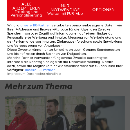
ALLE
NUR
Die Schweiz wäre für Dante kein unbekanntes
AKZEPTIEREN
OPTIONEN
NOTWENDIGE
Tracking und
Terrain, in der Vorsaison lief er für den FC Zürich
Weiter mit PUR-Abo
Personalisierung
auf.
Wir und
unsere
186
Partner
verarbeiten personenbezogene Daten, wie
Ihre IP-Adresse und Browser-Attribute für die folgenden Zwecke
:
Speichern von oder Zugriff auf Informationen auf einem Endgerät;
Sturm-Kicker vor
Personalisierte Werbung und Inhalte, Messung von Werbeleistung und
der Performance von Inhalten, Zielgruppenforschung sowie Entwicklung
Wechsel nach Italien
und Verbesserung von Angeboten
.
Diese Zwecke können unter Umständen auch
:
Genaue Standortdaten
und Identifikation durch Scannen von Endgeräten
.
Manche Partner verwenden für gewisse Zwecke berechtigtes
Interesse als Rechtsgrundlage für die Datenverarbeitung. Details
Bundesliga
dazu, sowie die Möglichkeit Ihr Widerspruchsrecht auszuüben, sind hier
verfügbar
:
unsere
186
Partner
Impressum
|
Datenschutzrichtlinie
Mehr zum Thema