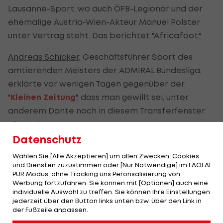
Lausanne-Sport, wo auch ÖFB-Legionär und der
ehemalige Austria-Wien-Akteur Manuel Polster
unter Vertrag steht. Das berichtet "Africafoot."
Andreas Schicker
, Geschäftsführer Sport des
amtierenden Meisters der ADMIRAL Bundesliga,
erklärte vor wenigen Tagen gegenüber der
"
Kleinen Zeitung
", dass man gewillt sei, unter
anderem Dante noch in diesem Transferfenster
abzugeben.
Datenschutz
Noch ist nicht bekannt, ob der Linksfuß, der bei
Wählen Sie [Alle Akzeptieren] um allen Zwecken, Cookies
den Steirern einen Kontrakt bis zum Sommer 2026
und Diensten zuzustimmen oder [Nur Notwendige] im LAOLA1
hält, erneut auf Leihbasis die "Schwoazn"
PUR Modus, ohne Tracking uns Peronsalisierung von
Werbung fortzufahren. Sie können mit [Optionen] auch eine
verlassen oder bei einer entsprechenden Summe
individuelle Auswahl zu treffen. Sie können Ihre Einstellungen
verkauft wird. Gefordert wird offenbar eine
jederzeit über den Button links unten bzw. über den Link in
der Fußzeile anpassen.
Ablösesumme von 700.000 Euro.