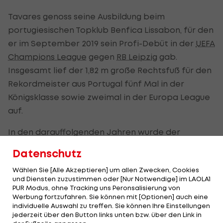
Tavares genoss seine Ausbildung beim
portugiesischen Topklub Benfica Lissabon, für den
er im September 2019 sein Profi-Debüt in der
UEFA
Champions League
gegen
RB Leipzig
gab.
Insgesamt lief der 1,82 m große Rechtsfuß für den
Rekordmeister aus Portugal fünf Mal in der
Königsklasse sowie zweimal in der Europa League
auf.
In den darauffolgenden Jahren wurde der
gebürtige Lissaboner zu
Deportivo Alaves
, SC
Datenschutz
Farense und zum FC Basel verliehen. Im Jänner
Wählen Sie [Alle Akzeptieren] um allen Zwecken, Cookies
2023 wechselte er zu Spartak Moskau, für den
und Diensten zuzustimmen oder [Nur Notwendige] im LAOLA1
Tabellenfünften der abgelaufenen Spielzeit
PUR Modus, ohne Tracking uns Peronsalisierung von
Werbung fortzufahren. Sie können mit [Optionen] auch eine
absolvierte er in den vergangenen eineinhalb
individuelle Auswahl zu treffen. Sie können Ihre Einstellungen
Jahren 22 Einsätze.
jederzeit über den Button links unten bzw. über den Link in