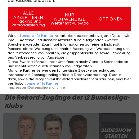
der Fußzeile anpassen.
Tavares war darüber hinaus fester Bestandteil
ALLE
der portugiesischen Nachwuchs-Nationalteams.
NUR
AKZEPTIEREN
OPTIONEN
NOTWENDIGE
Tracking und
Für die U21-Auswahl seines Landes brachte er es
Weiter mit PUR-Abo
Personalisierung
auf insgesamt neun Einsätze.
Wir und
unsere
186
Partner
verarbeiten personenbezogene Daten, wie
Ihre IP-Adresse und Browser-Attribute für die folgenden Zwecke
:
Speichern von oder Zugriff auf Informationen auf einem Endgerät;
Die Sommer-
Personalisierte Werbung und Inhalte, Messung von Werbeleistung und
der Performance von Inhalten, Zielgruppenforschung sowie Entwicklung
Transferliste der
und Verbesserung von Angeboten
.
Diese Zwecke können unter Umständen auch
Bundesliga
:
Genaue Standortdaten
und Identifikation durch Scannen von Endgeräten
.
Manche Partner verwenden für gewisse Zwecke berechtigtes
Interesse als Rechtsgrundlage für die Datenverarbeitung. Details
Bundesliga
dazu, sowie die Möglichkeit Ihr Widerspruchsrecht auszuüben, sind hier
verfügbar
:
unsere
186
Partner
Impressum
|
Datenschutzrichtlinie
Die Rekord-Zugänge der 12 Bundesliga-
Klubs
SLIDESHOW
STARTEN