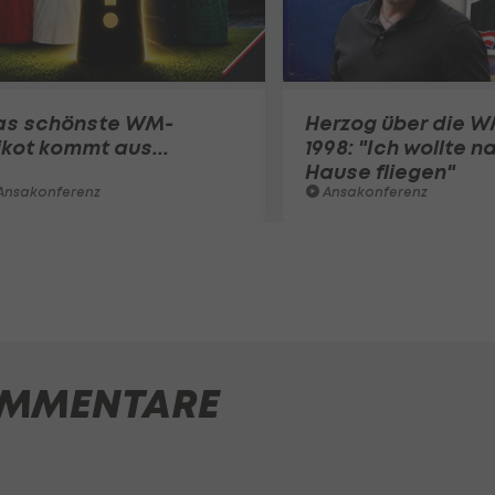
as schönste WM-
Herzog über die 
ikot kommt aus...
1998: "Ich wollte n
Hause fliegen"
Ansakonferenz
Ansakonferenz
MMENTARE