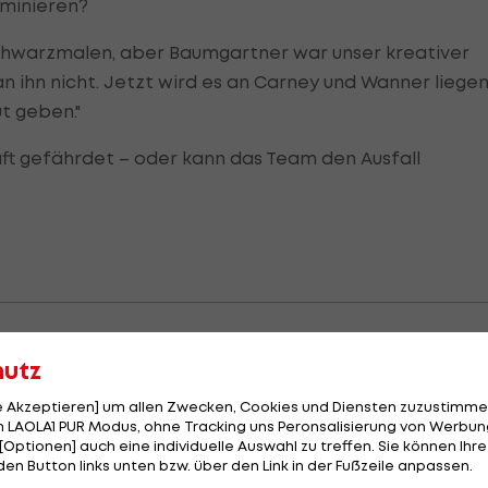
minieren?
ht schwarzmalen, aber Baumgartner war unser kreativer
n ihn nicht. Jetzt wird es an Carney und Wanner liegen
t geben."
ft gefährdet – oder kann das Team den Ausfall
hutz
Podcast anhören:
le Akzeptieren] um allen Zwecken, Cookies und Diensten zuzustimme
 LAOLA1 PUR Modus, ohne Tracking uns Peronsalisierung von Werbung
[Optionen] auch eine individuelle Auswahl zu treffen. Sie können Ihre
den Button links unten bzw. über den Link in der Fußzeile anpassen.