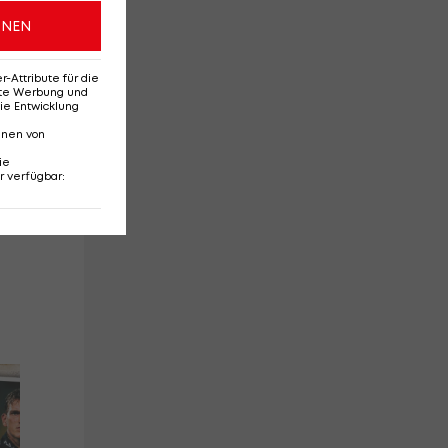
ONEN
Attribute für die
erte Werbung und
ie Entwicklung
nnen von
ie
r verfügbar
:
So gehen die Kader-
Wie
Außenseiter die WM
Bra