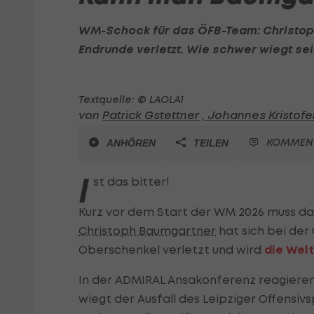
WM-Schock für das ÖFB-Team:
Christo
Endrunde verletzt. Wie schwer wiegt sei
Textquelle: © LAOLA1
von
Patrick Gstettner ,
Johannes Kristofe
KOMMEN
ANHÖREN
TEILEN
I
st das bitter!
Kurz vor dem Start der WM 2026 muss da
Christoph Baumgartner
hat sich bei de
Oberschenkel verletzt und wird
die Wel
In der ADMIRAL Ansakonferenz reagieren
wiegt der Ausfall des Leipziger Offens