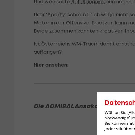
Und wen sollte
Ralf Rangnick
nun nachno
User "Sporty" schreibt: "Ich will ja nic
Motor in der Offensive. Ersetzen kann ma
Beide zusammen könnten kreativen Inpu
Ist Österreichs WM-Traum damit ernstha
auffangen?
Hier ansehen:
Datensc
Die ADMIRAL Ansakonferenz als 
Wählen Sie [Al
Notwendige] im
Sie können mit 
jederzeit über 