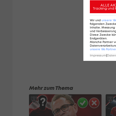
ALLE AK
Tracking und 
Wir und
unsere
18
folgenden Zweck
Inhalte, Messung 
und Verbesserun
Diese Zwecke kö
Endgeräten
.
Manche Partner v
Datenverarbeitung
unsere
186
Partne
Impressum
|
Datens
Mehr zum Thema