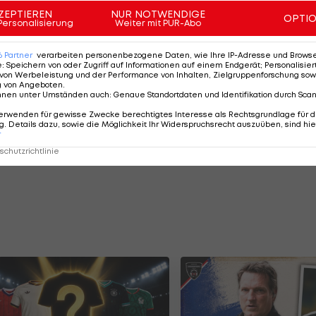
ZEPTIEREN
NUR NOTWENDIGE
OPTI
Personalisierung
Weiter mit PUR-Abo
6
Partner
verarbeiten personenbezogene Daten, wie Ihre IP-Adresse und Browser-
e
:
Speichern von oder Zugriff auf Informationen auf einem Endgerät; Personalisi
von Werbeleistung und der Performance von Inhalten, Zielgruppenforschung sow
g von Angeboten
.
nnen unter Umständen auch
:
Genaue Standortdaten und Identifikation durch Sca
erwenden für gewisse Zwecke berechtigtes Interesse als Rechtsgrundlage für d
. Details dazu, sowie die Möglichkeit Ihr Widerspruchsrecht auszuüben, sind hie
r
chutzrichtlinie