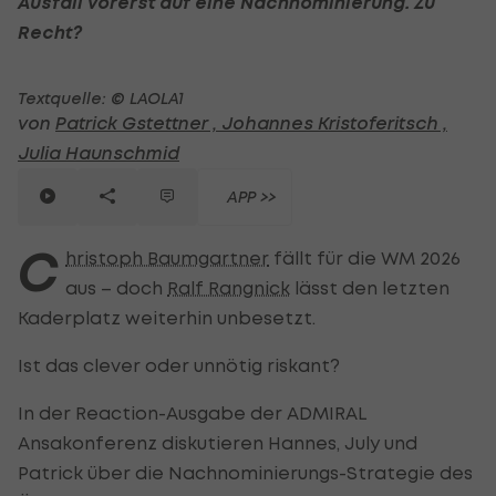
Ausfall vorerst auf eine Nachnominierung. Zu
Recht?
Textquelle: © LAOLA1
von
Patrick Gstettner ,
Johannes Kristoferitsch ,
Julia Haunschmid
APP >>
C
hristoph Baumgartner
fällt für die WM 2026
aus – doch
Ralf Rangnick
lässt den letzten
Kaderplatz weiterhin unbesetzt.
Ist das clever oder unnötig riskant?
In der Reaction-Ausgabe der ADMIRAL
Ansakonferenz diskutieren Hannes, July und
Patrick über die Nachnominierungs-Strategie des