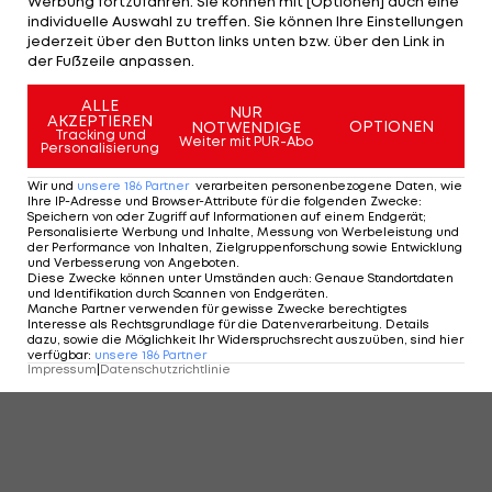
Werbung fortzufahren. Sie können mit [Optionen] auch eine
individuelle Auswahl zu treffen. Sie können Ihre Einstellungen
Die ADMIRAL Ansakonferenz als
jederzeit über den Button links unten bzw. über den Link in
der Fußzeile anpassen.
Podcast anhören:
ALLE
NUR
AKZEPTIEREN
OPTIONEN
NOTWENDIGE
Tracking und
Weiter mit PUR-Abo
Personalisierung
Wir und
unsere
186
Partner
verarbeiten personenbezogene Daten, wie
Ihre IP-Adresse und Browser-Attribute für die folgenden Zwecke
:
Speichern von oder Zugriff auf Informationen auf einem Endgerät;
Personalisierte Werbung und Inhalte, Messung von Werbeleistung und
der Performance von Inhalten, Zielgruppenforschung sowie Entwicklung
und Verbesserung von Angeboten
.
Diese Zwecke können unter Umständen auch
:
Genaue Standortdaten
und Identifikation durch Scannen von Endgeräten
.
Manche Partner verwenden für gewisse Zwecke berechtigtes
Interesse als Rechtsgrundlage für die Datenverarbeitung. Details
dazu, sowie die Möglichkeit Ihr Widerspruchsrecht auszuüben, sind hier
verfügbar
:
unsere
186
Partner
Impressum
|
Datenschutzrichtlinie