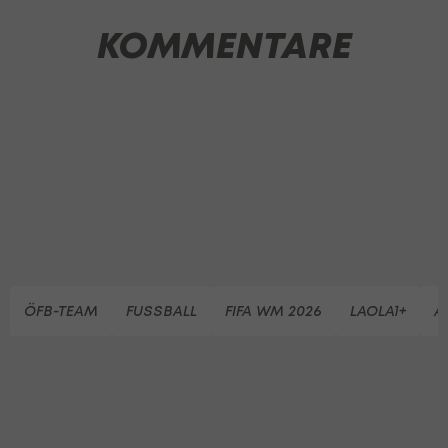
KOMMENTARE
ÖFB-TEAM
FUSSBALL
FIFA WM 2026
LAOLA1+
A