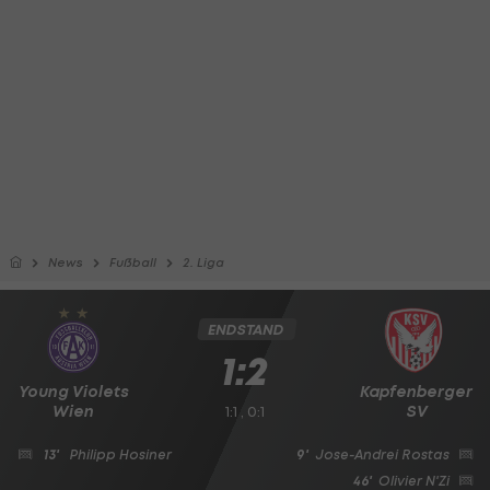
News
Fußball
2. Liga
ENDSTAND
1:2
Young Violets
Kapfenberger
Wien
SV
1:1 , 0:1
13'
Philipp Hosiner
9'
Jose-Andrei Rostas
46'
Olivier N'Zi