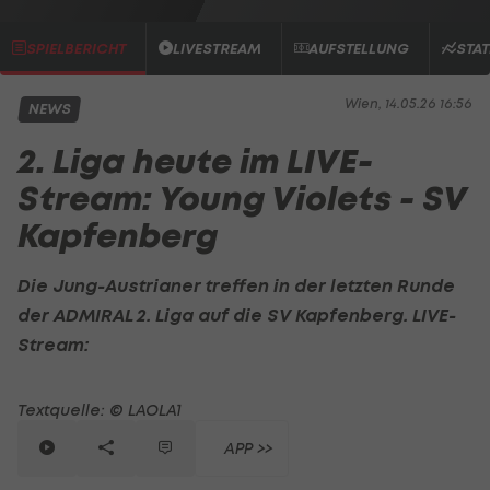
SPIELBERICHT
LIVESTREAM
AUFSTELLUNG
STAT
Wien, 14.05.26 16:56
NEWS
2. Liga heute im LIVE-
Stream: Young Violets - SV
Kapfenberg
Die Jung-Austrianer treffen in der letzten Runde
der ADMIRAL
2. Liga
auf die SV Kapfenberg. LIVE-
Stream:
Textquelle: © LAOLA1
APP >>