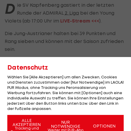
D
ie SV Kapfenberg gastiert in der letzten
Runde der ADMIRAL
2. Liga
bei den Young
Violets (ab 17:00 Uhr im
LIVE-Stream <<<
).
Die Jung-Austrianer halten bei 39 Punkten und
Rang sieben und können mit der Saison zufrieden
sein.
Zuletzt remisierten die Wiener 2:2 bei
SW Bregenz
.
Datenschutz
Anders die Kapfenberger, die mit 25 Zählern nur
Wählen Sie [Alle Akzeptieren] um allen Zwecken, Cookies
auf Rang 13 liegen, aber letztlich doch sicher die
und Diensten zuzustimmen oder [Nur Notwendige] im LAOLA1
PUR Modus, ohne Tracking uns Peronsalisierung von
Klasse halten.
Werbung fortzufahren. Sie können mit [Optionen] auch eine
individuelle Auswahl zu treffen. Sie können Ihre Einstellungen
Die Falken verloren zuletzt 0:3 daheim gegen den
jederzeit über den Button links unten bzw. über den Link in
der Fußzeile anpassen.
SKN St. Pölten
und kassierten die dritte
Niederlage in Serie. Nun möchten die Steirer
ALLE
NUR
AKZEPTIEREN
einen versöhnlichen Saisonabschluss feiern.
OPTIONEN
NOTWENDIGE
Tracking und
Weiter mit PUR-Abo