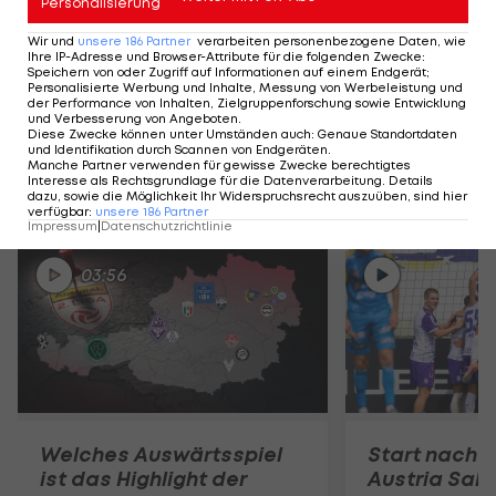
Personalisierung
Tabelle der ADMIRAL 2. Liga >>>
Wir und
unsere
186
Partner
verarbeiten personenbezogene Daten, wie
Ihre IP-Adresse und Browser-Attribute für die folgenden Zwecke
:
Speichern von oder Zugriff auf Informationen auf einem Endgerät;
Personalisierte Werbung und Inhalte, Messung von Werbeleistung und
LIVE-Stream:
der Performance von Inhalten, Zielgruppenforschung sowie Entwicklung
und Verbesserung von Angeboten
.
Diese Zwecke können unter Umständen auch
:
Genaue Standortdaten
und Identifikation durch Scannen von Endgeräten
.
Manche Partner verwenden für gewisse Zwecke berechtigtes
Interesse als Rechtsgrundlage für die Datenverarbeitung. Details
Mehr zum Thema
dazu, sowie die Möglichkeit Ihr Widerspruchsrecht auszuüben, sind hier
verfügbar
:
unsere
186
Partner
Impressum
|
Datenschutzrichtlinie
03:56
Welches Auswärtsspiel
Start nach 
ist das Highlight der
Austria Sal