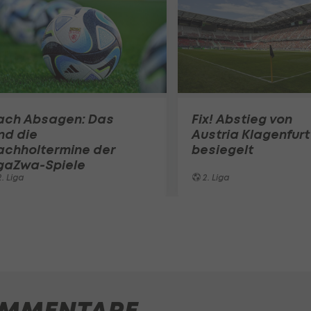
ach Absagen: Das
Fix! Abstieg von
nd die
Austria Klagenfurt
achholtermine der
besiegelt
igaZwa-Spiele
. Liga
2. Liga
MMENTARE