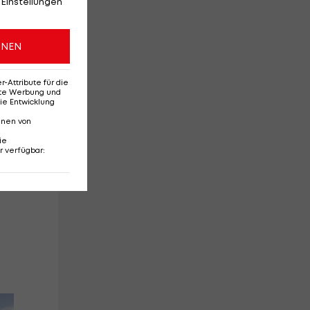
 Einstellungen
er
t
ONEN
.
Attribute für die
erte Werbung und
ie Entwicklung
nnen von
ie
r verfügbar
: