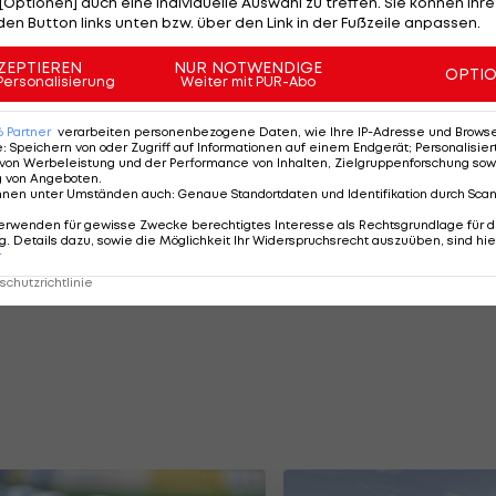
[Optionen] auch eine individuelle Auswahl zu treffen. Sie können Ihre
den Button links unten bzw. über den Link in der Fußzeile anpassen.
 Punkteteilung hin, bis Grabher in der dritten Minute d
umkante in den Winkel schweißt. Und das, ausgerechne
ZEPTIEREN
NUR NOTWENDIGE
OPTI
Personalisierung
Weiter mit PUR-Abo
och Kapfenberg kommt nochmal und trifft auch nochmal
6
Partner
verarbeiten personenbezogene Daten, wie Ihre IP-Adresse und Browser-
e
:
Speichern von oder Zugriff auf Informationen auf einem Endgerät; Personalisi
 Abseitsstellung nicht. Sehr zum Ärger von KSV-Coach
von Werbeleistung und der Performance von Inhalten, Zielgruppenforschung sow
g von Angeboten
.
nnen unter Umständen auch
:
Genaue Standortdaten und Identifikation durch Sca
erwenden für gewisse Zwecke berechtigtes Interesse als Rechtsgrundlage für d
. Details dazu, sowie die Möglichkeit Ihr Widerspruchsrecht auszuüben, sind hie
r
chutzrichtlinie