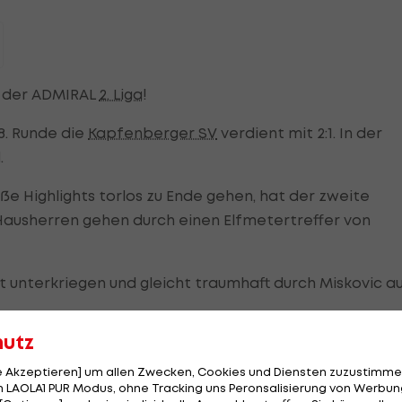
de der ADMIRAL
2. Liga
!
8. Runde die
Kapfenberger SV
verdient mit 2:1. In der
.
e Highlights torlos zu Ende gehen, hat der zweite
Hausherren gehen durch einen Elfmetertreffer von
t unterkriegen und gleicht traumhaft durch Miskovic a
hutz
le Akzeptieren] um allen Zwecken, Cookies und Diensten zuzustimme
r
 LAOLA1 PUR Modus, ohne Tracking uns Peronsalisierung von Werbung