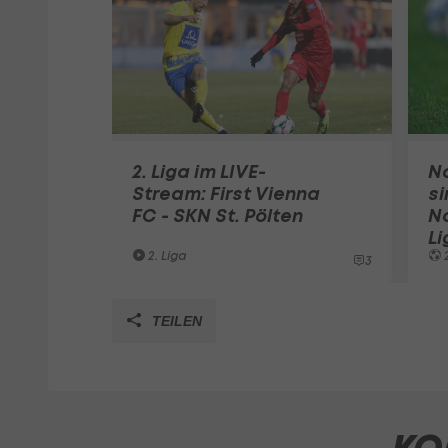
2. Liga im LIVE-
N
Stream: First Vienna
si
FC - SKN St. Pölten
N
L
2. Liga
2
3
TEILEN
KO