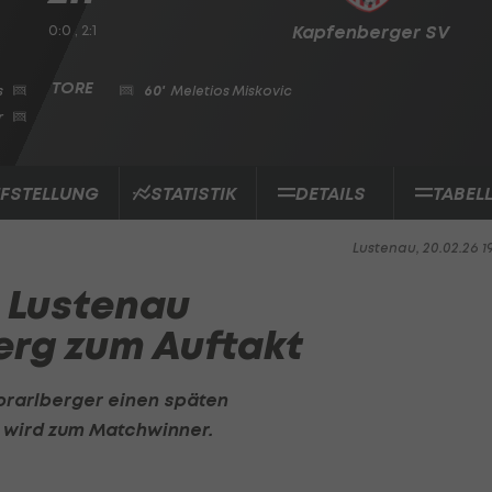
0:0 , 2:1
Kapfenberger SV
s
60'
Meletios Miskovic
r
FSTELLUNG
STATISTIK
DETAILS
TABEL
Lustenau, 20.02.26 1
! Lustenau
rg zum Auftakt
Vorarlberger einen späten
 wird zum Matchwinner.