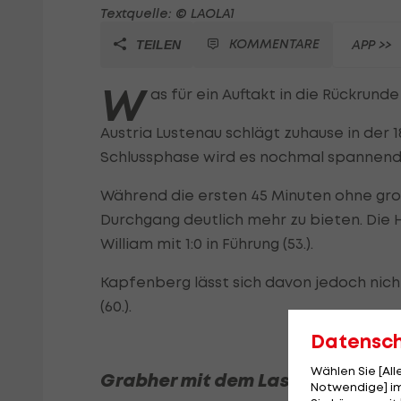
Textquelle: © LAOLA1
KOMMENTARE
APP >>
TEILEN
W
as für ein Auftakt in die Rückrun
Austria Lustenau schlägt zuhause in der 1
Schlussphase wird es nochmal spannend
Während die ersten 45 Minuten ohne groß
Durchgang deutlich mehr zu bieten. Die 
William mit 1:0 in Führung (53.).
Kapfenberg lässt sich davon jedoch nich
(60.).
Datensc
Wählen Sie [Al
Grabher mit dem Last-Minute-To
Notwendige] im