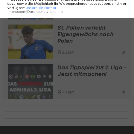
dazu, sowie die Möglichkeit Ihr Widerspruchsrecht auszuüben, sind hier
verfügbar
:
unsere
186
Partner
Impressum
|
Datenschutzrichtlinie
2. Liga
St. Pölten verleiht
Eigengewächs nach
Polen
2. Liga
Das Tippspiel zur 2. Liga -
Jetzt mitmachen!
2. Liga