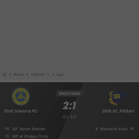
News
Fußball
2. Liga
ENDSTAND
2:1
First Vienna FC
SKN St. Pölten
0:1 , 2:0
53'
Noah Steiner
2'
Malcolm Stolt
90' +1
Philipp Ochs