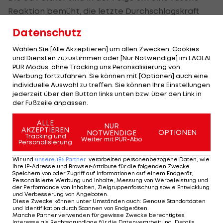
Reaktion bemüht, die letzte Durchschlagskraft
fehlt aber.
Datenschutz
Die Partie steuert in der Folge auf ein
Wählen Sie [Alle Akzeptieren] um allen Zwecken, Cookies
und Diensten zuzustimmen oder [Nur Notwendige] im LAOLA1
Unentschieden zu, bis der eingewechselte Ochs in
PUR Modus, ohne Tracking uns Peronsalisierung von
der Nachspielzeit auf einmal sehr viel Platz hat
Werbung fortzufahren. Sie können mit [Optionen] auch eine
individuelle Auswahl zu treffen. Sie können Ihre Einstellungen
und aus größerer Entfernung einfach einmal
jederzeit über den Button links unten bzw. über den Link in
draufhält. Sein Schuss wird abgefälscht und geht
der Fußzeile anpassen.
ins Tor (90.+1). Die Vienna dreht das Spiel in einen
ALLE
2:1-Erfolg.
NUR
AKZEPTIEREN
OPTIONEN
NOTWENDIGE
Tracking und
Weiter mit PUR-Abo
Personalisierung
Der Dreier bringt den Döblingern Platz neun ein,
Wir und
unsere
186
Partner
verarbeiten personenbezogene Daten, wie
während St. Pölten auf Rang 15 und damit auf
Ihre IP-Adresse und Browser-Attribute für die folgenden Zwecke
:
einem Abstiegsplatz steht.
Speichern von oder Zugriff auf Informationen auf einem Endgerät;
Personalisierte Werbung und Inhalte, Messung von Werbeleistung und
der Performance von Inhalten, Zielgruppenforschung sowie Entwicklung
und Verbesserung von Angeboten
.
SKN St. Pölten zieht
Diese Zwecke können unter Umständen auch
:
Genaue Standortdaten
und Identifikation durch Scannen von Endgeräten
.
neuen Stürmer an Land
Manche Partner verwenden für gewisse Zwecke berechtigtes
Interesse als Rechtsgrundlage für die Datenverarbeitung. Details