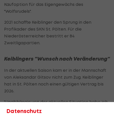
Kaufoption für das Eigengewächs des
"Wolfsrudels".
2021 schaffte Keiblinger den Sprung in den
Profikader des SKN St. Pölten. Für die
Niederösterreicher bestritt er 84
Zweitligapartien.
Keiblingers "Wunsch nach Veränderung"
In der aktuellen Saison kam er in der Mannschaft
von Aleksandar Gitsov nicht zum Zug. Keiblinger
hat in St. Pölten noch einen gültigen Vertrag bis
2026.
"Unabhängig von der aktuellen Situation habe ich
gemerkt, dass mir ein Tapetenwechsel guttun
Datenschutz