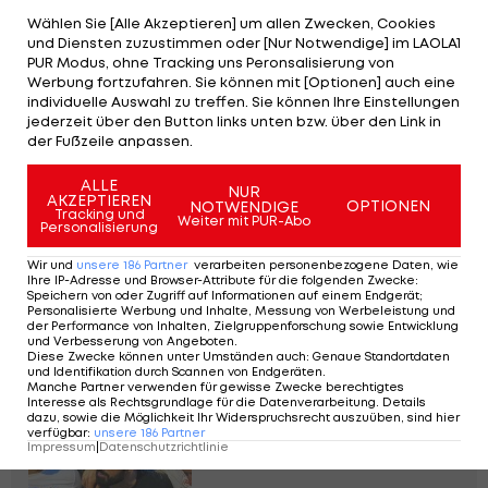
würde. Ich habe mich deshalb dazu entschlossen,
Wählen Sie [Alle Akzeptieren] um allen Zwecken, Cookies
einen neuen Weg einzuschlagen, um mich dort zu
und Diensten zuzustimmen oder [Nur Notwendige] im LAOLA1
PUR Modus, ohne Tracking uns Peronsalisierung von
beweisen", sagte der 23-Jährige zu seinem
Werbung fortzufahren. Sie können mit [Optionen] auch eine
Abschied.
individuelle Auswahl zu treffen. Sie können Ihre Einstellungen
jederzeit über den Button links unten bzw. über den Link in
Sportdirektor Christoph Freitag wünscht
der Fußzeile anpassen.
Keiblinger für die weitere Zukunft alles Gute.
ALLE
NUR
AKZEPTIEREN
OPTIONEN
NOTWENDIGE
Tracking und
"Julian hat uns in einem sehr guten Gespräch den
Weiter mit PUR-Abo
Personalisierung
Wunsch nach Veränderung mitgeteilt. Wir wollen
Wir und
unsere
186
Partner
verarbeiten personenbezogene Daten, wie
ihm diese Möglichkeit freilich nicht verwehren. Er
Ihre IP-Adresse und Browser-Attribute für die folgenden Zwecke
:
Speichern von oder Zugriff auf Informationen auf einem Endgerät;
betrachtet diesen Schritt in seiner persönlichen
Personalisierte Werbung und Inhalte, Messung von Werbeleistung und
der Performance von Inhalten, Zielgruppenforschung sowie Entwicklung
Weiterentwicklung in einer anderen Umgebung als
und Verbesserung von Angeboten
.
Diese Zwecke können unter Umständen auch
:
Genaue Standortdaten
notwendig", so Freitag.
und Identifikation durch Scannen von Endgeräten
.
Manche Partner verwenden für gewisse Zwecke berechtigtes
Interesse als Rechtsgrundlage für die Datenverarbeitung. Details
dazu, sowie die Möglichkeit Ihr Widerspruchsrecht auszuüben, sind hier
In St. Pölten wird "out of
verfügbar
:
unsere
186
Partner
the box" gedacht
Impressum
|
Datenschutzrichtlinie