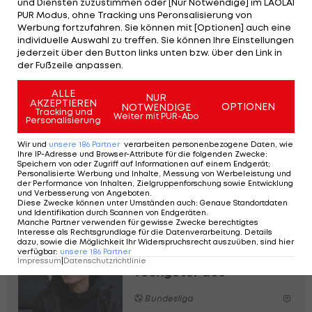
und Diensten zuzustimmen oder [Nur Notwendige] im LAOLA1
PUR Modus, ohne Tracking uns Peronsalisierung von
Der 18-jährige Stürmer erzielte in der laufenden
Werbung fortzufahren. Sie können mit [Optionen] auch eine
individuelle Auswahl zu treffen. Sie können Ihre Einstellungen
Saison in 27 Regionalligaspielen acht Treffer.
jederzeit über den Button links unten bzw. über den Link in
der Fußzeile anpassen.
Der
FC Liefering
spielte unter Danny Galm eine
starke Rückrunde, steht in der Jahrestabelle 2026
ALLE
NUR
AKZEPTIEREN
OPTIONEN
NOTWENDIGE
der ADMIRAL
2. Liga
auf Platz eins.
Tracking und
Weiter mit PUR-Abo
Personalisierung
Wir und
unsere
186
Partner
verarbeiten personenbezogene Daten, wie
Salzburg verweigerte
Ihre IP-Adresse und Browser-Attribute für die folgenden Zwecke
:
Napoli-Deal: "Wollten
Speichern von oder Zugriff auf Informationen auf einem Endgerät;
Personalisierte Werbung und Inhalte, Messung von Werbeleistung und
mich nicht hergeben"
der Performance von Inhalten, Zielgruppenforschung sowie Entwicklung
und Verbesserung von Angeboten
.
Diese Zwecke können unter Umständen auch
:
Genaue Standortdaten
Serie A
und Identifikation durch Scannen von Endgeräten
.
Manche Partner verwenden für gewisse Zwecke berechtigtes
Interesse als Rechtsgrundlage für die Datenverarbeitung. Details
Fix! Sturm Graz sticht PL-
dazu, sowie die Möglichkeit Ihr Widerspruchsrecht auszuüben, sind hier
verfügbar
:
unsere
186
Partner
Klub bei Abwehr-
Impressum
|
Datenschutzrichtlinie
Youngster aus
Bundesliga