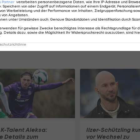
6
Partner
verarbeiten personenbezogene Daten, wie Ihre IP-Adresse und Browser-
e
:
Speichern von oder Zugriff auf Informationen auf einem Endgerät; Personalisi
r den Defensivspieler ab Sommer weitergeht. Wie die
von Werbeleistung und der Performance von Inhalten, Zielgruppenforschung sow
g von Angeboten
.
ge zum Tabellenführer der Salzburger Liga, SV Grödig.
nnen unter Umständen auch
:
Genaue Standortdaten und Identifikation durch Sca
erwenden für gewisse Zwecke berechtigtes Interesse als Rechtsgrundlage für d
s Dauerbrenners eine Ausbildungsentschädigung.
. Details dazu, sowie die Möglichkeit Ihr Widerspruchsrecht auszuüben, sind hie
r
chutzrichtlinie
K-Talent Aleksa:
Ilzer-Schützling ku
e Details zum
vor Wechsel zu