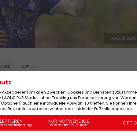
Foto: © GEPA
TARE
APP >>
hutz
 im Sommer nach ingesamt 17 Jahren verlassen!
le Akzeptieren] um allen Zwecken, Cookies und Diensten zuzustimme
vor wenigen Tagen offiziell bekannt (
Alle Infos >>>
).
 LAOLA1 PUR Modus, ohne Tracking uns Peronsalisierung von Werbung
[Optionen] auch eine individuelle Auswahl zu treffen. Sie können Ihre
den Button links unten bzw. über den Link in der Fußzeile anpassen.
lte er zum Verein und durchlief fortan sämtliche
t nicht nur Teil der sportlichen Entwicklung, sondern
ZEPTIEREN
NUR NOTWENDIGE
OPTI
Personalisierung
Weiter mit PUR-Abo
ach oben, inklusive des Aufstiegs in LigaZwa in der