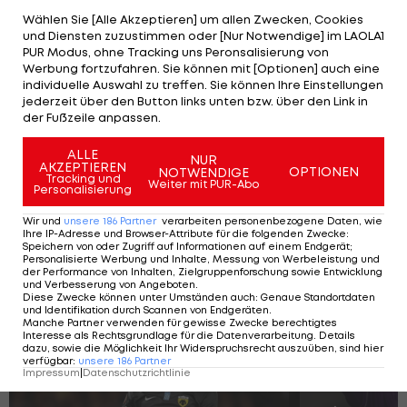
Wählen Sie [Alle Akzeptieren] um allen Zwecken, Cookies
und Diensten zuzustimmen oder [Nur Notwendige] im LAOLA1
Toshevski kehrt nicht mehr zurück
PUR Modus, ohne Tracking uns Peronsalisierung von
Werbung fortzufahren. Sie können mit [Optionen] auch eine
individuelle Auswahl zu treffen. Sie können Ihre Einstellungen
Fest steht hingegen der Abgang von David
jederzeit über den Button links unten bzw. über den Link in
Toshevski.
der Fußzeile anpassen.
Der Nordmazedonier besitzt bei Klagenfurt
ALLE
NUR
AKZEPTIEREN
OPTIONEN
NOTWENDIGE
keinen Vertrag für die ADMIRAL
2. Liga
und darf
Tracking und
Weiter mit PUR-Abo
Personalisierung
deshalb ablösefrei gehen, wie sein Berater Niall
Wir und
unsere
186
Partner
verarbeiten personenbezogene Daten, wie
Leacy gegenüber der "Krone" bestätigt.
Ihre IP-Adresse und Browser-Attribute für die folgenden Zwecke
:
Speichern von oder Zugriff auf Informationen auf einem Endgerät;
Personalisierte Werbung und Inhalte, Messung von Werbeleistung und
der Performance von Inhalten, Zielgruppenforschung sowie Entwicklung
und Verbesserung von Angeboten
.
Diese ÖFB-Kicker stehen ohne Verein da
Diese Zwecke können unter Umständen auch
:
Genaue Standortdaten
und Identifikation durch Scannen von Endgeräten
.
Manche Partner verwenden für gewisse Zwecke berechtigtes
Interesse als Rechtsgrundlage für die Datenverarbeitung. Details
dazu, sowie die Möglichkeit Ihr Widerspruchsrecht auszuüben, sind hier
verfügbar
:
unsere
186
Partner
SLIDESHOW
Impressum
|
Datenschutzrichtlinie
STARTEN