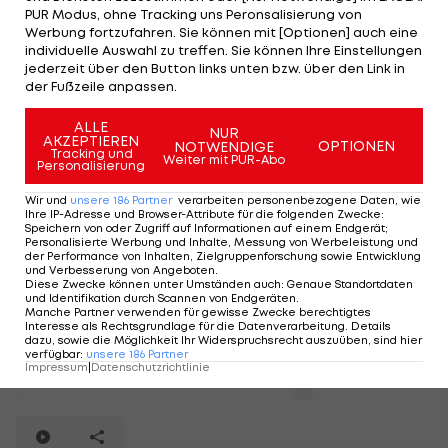
PUR Modus, ohne Tracking uns Peronsalisierung von
Hier die fünf schönsten Tore im März:
Werbung fortzufahren. Sie können mit [Optionen] auch eine
individuelle Auswahl zu treffen. Sie können Ihre Einstellungen
jederzeit über den Button links unten bzw. über den Link in
der Fußzeile anpassen.
Mehr zum Thema
ALLE
NUR
AKZEPTIEREN
OPTIONEN
NOTWENDIGE
Tracking und
Weiter mit PUR-Abo
Personalisierung
Wir und
unsere
186
Partner
verarbeiten personenbezogene Daten, wie
Ihre IP-Adresse und Browser-Attribute für die folgenden Zwecke
:
Speichern von oder Zugriff auf Informationen auf einem Endgerät;
Personalisierte Werbung und Inhalte, Messung von Werbeleistung und
der Performance von Inhalten, Zielgruppenforschung sowie Entwicklung
und Verbesserung von Angeboten
.
Diese Zwecke können unter Umständen auch
:
Genaue Standortdaten
und Identifikation durch Scannen von Endgeräten
.
Manche Partner verwenden für gewisse Zwecke berechtigtes
Interesse als Rechtsgrundlage für die Datenverarbeitung. Details
So lief die Lizenz-
Die Lizenzen
dazu, sowie die Möglichkeit Ihr Widerspruchsrecht auszuüben, sind hier
Vergabe
verfügbar
:
unsere
186
Partner
Impressum
|
Datenschutzrichtlinie
Bundesliga
Bundesliga
5