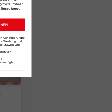
 fortzufahren.
 Einstellungen
t
ONEN
29
Attribute für die
erte Werbung und
ie Entwicklung
nnen von
ie
r verfügbar
:
e