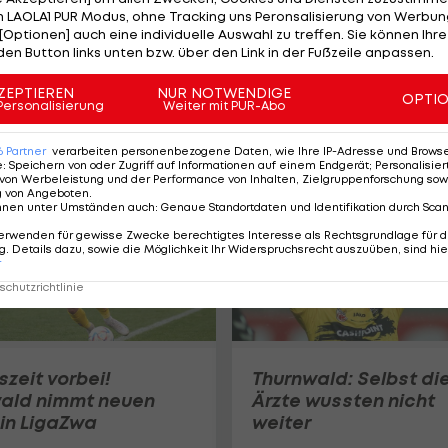
 LAOLA1 PUR Modus, ohne Tracking uns Peronsalisierung von Werbung
[Optionen] auch eine individuelle Auswahl zu treffen. Sie können Ihre
den Button links unten bzw. über den Link in der Fußzeile anpassen.
Rapid verliert Test mi
vielen Youngstern
ZEPTIEREN
NUR NOTWENDIGE
OPTI
gegen den FAC
Personalisierung
Weiter mit PUR-Abo
Bundesliga
6
Partner
verarbeiten personenbezogene Daten, wie Ihre IP-Adresse und Browser-
e
:
Speichern von oder Zugriff auf Informationen auf einem Endgerät; Personalisi
von Werbeleistung und der Performance von Inhalten, Zielgruppenforschung sow
g von Angeboten
.
nnen unter Umständen auch
:
Genaue Standortdaten und Identifikation durch Sca
erwenden für gewisse Zwecke berechtigtes Interesse als Rechtsgrundlage für d
. Details dazu, sowie die Möglichkeit Ihr Widerspruchsrecht auszuüben, sind hie
r
chutzrichtlinie
szeit vorbei!
Thurnwald: Selbst di
ald nimmt neuen
Ärzte wussten nicht
 in LigaZwa
weiter