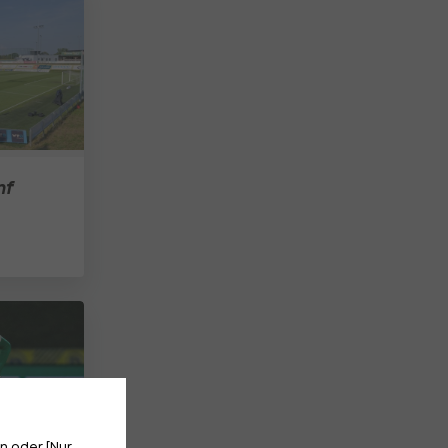
nf
n oder [Nur