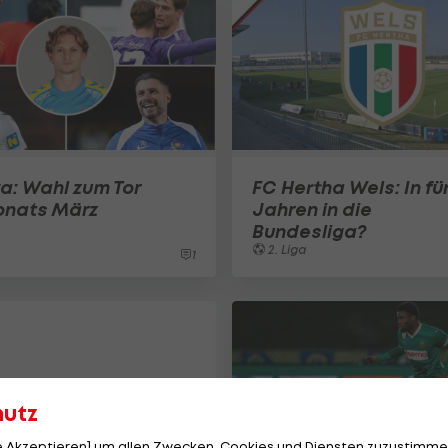
a: Wahl zum Tor
FC Hertha Wels: In fü
onats März
Jahren in die
Bundesliga?
2. Liga
1
hutz
le Akzeptieren] um allen Zwecken, Cookies und Diensten zuzustimme