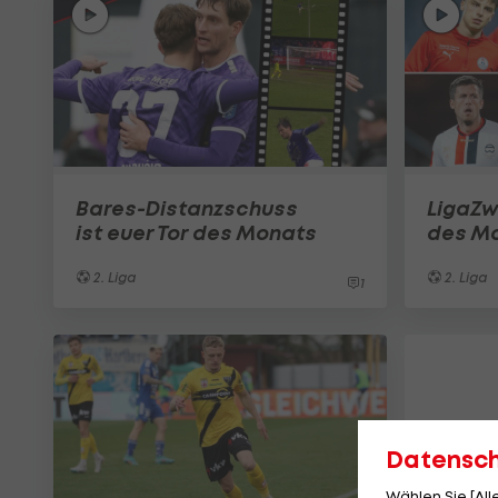
Bares-Distanzschuss
LigaZw
ist euer Tor des Monats
des M
2. Liga
2. Liga
1
Datensc
Wählen Sie [Al