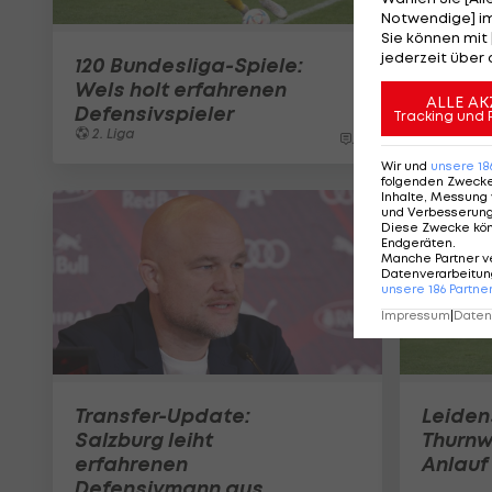
Notwendige] im
Sie können mit 
jederzeit über 
120 Bundesliga-Spiele:
Wels holt erfahrenen
ALLE AK
Defensivspieler
Tracking und 
2. Liga
2
Wir und
unsere
18
folgenden Zweck
Inhalte, Messung 
und Verbesserun
Diese Zwecke kö
Endgeräten
.
Manche Partner v
Datenverarbeitung
unsere
186
Partne
Impressum
|
Datens
Transfer-Update:
Leiden
Salzburg leiht
Thurnw
erfahrenen
Anlauf
Defensivmann aus