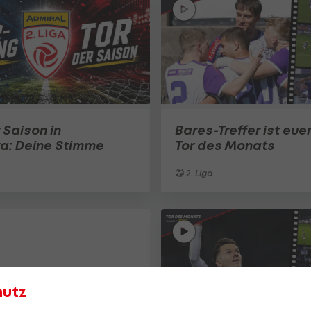
 Saison in
Bares-Treffer ist eue
a: Deine Stimme
Tor des Monats
2. Liga
hutz