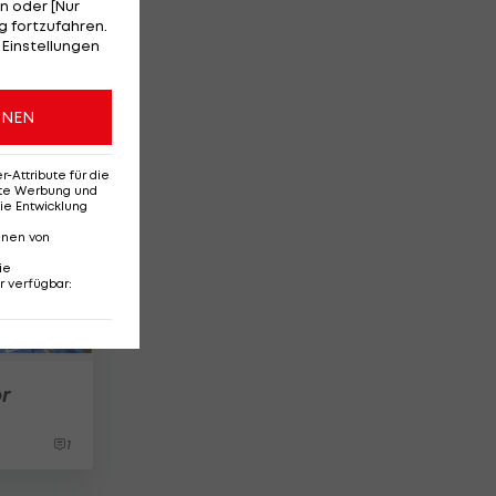
n oder [Nur
 fortzufahren.
 Einstellungen
uer
ONEN
Attribute für die
erte Werbung und
ie Entwicklung
nnen von
ie
r verfügbar
:
r
1