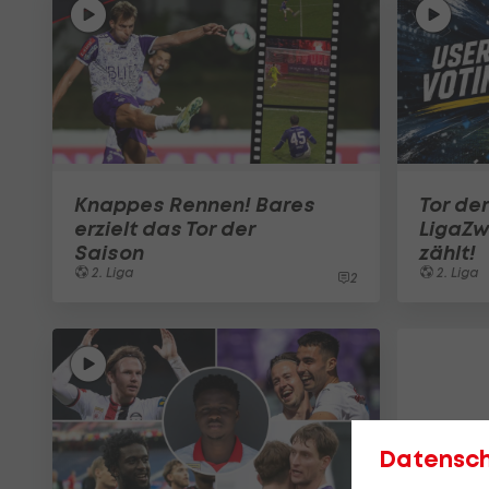
Knappes Rennen! Bares
Tor der
erzielt das Tor der
LigaZw
Saison
zählt!
2. Liga
2. Liga
2
Datensc