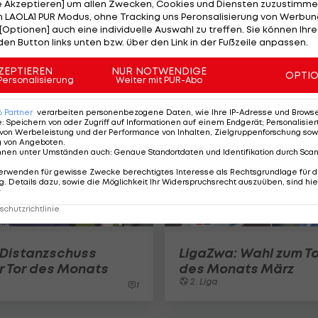
le Akzeptieren] um allen Zwecken, Cookies und Diensten zuzustimme
 LAOLA1 PUR Modus, ohne Tracking uns Peronsalisierung von Werbung
[Optionen] auch eine individuelle Auswahl zu treffen. Sie können Ihre
Rieder-Freistoß ist e
den Button links unten bzw. über den Link in der Fußzeile anpassen.
Tor des Monats
ZEPTIEREN
NUR NOTWENDIGE
2. Liga
OPTI
Personalisierung
Weiter mit PUR-Abo
6
Partner
verarbeiten personenbezogene Daten, wie Ihre IP-Adresse und Browser-
e
:
Speichern von oder Zugriff auf Informationen auf einem Endgerät; Personalisi
von Werbeleistung und der Performance von Inhalten, Zielgruppenforschung sow
g von Angeboten
.
nnen unter Umständen auch
:
Genaue Standortdaten und Identifikation durch Sca
erwenden für gewisse Zwecke berechtigtes Interesse als Rechtsgrundlage für d
. Details dazu, sowie die Möglichkeit Ihr Widerspruchsrecht auszuüben, sind hie
r
chutzrichtlinie
Distanzschuss
LigaZwa: Wahl zum To
er Tor des Monats
des Monats März
2. Liga
1