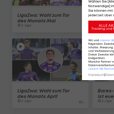
Wählen Sie [Al
Notwendige] im
Sie können mit 
LigaZwa: Wahl zum Tor
jederzeit über 
des Monats Mai
ALLE AK
2. Liga
Tracking und 
Wir und
unsere
18
folgenden Zweck
Inhalte, Messung 
und Verbesserun
Diese Zwecke kö
Endgeräten
.
Manche Partner v
Datenverarbeitung
unsere
186
Partne
Impressum
|
Datens
LigaZwa: Wahl zum Tor
Bares-
des Monats April
ist eu
2. Liga
2. Liga
4