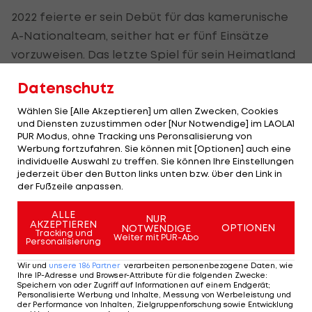
2022 feierte er sein Debüt für das kamerunische
A-Nationalteam, seither hat er fünf Einsätze
vorzuweisen. Das letzte Spiel für sein Heimatland
absolvierte er im Jänner 2023 im Afrika Cup
Datenschutz
gegen Niger.
Wählen Sie [Alle Akzeptieren] um allen Zwecken, Cookies
Altach überwies für Kaiba im Sommer 180.000 Euro
und Diensten zuzustimmen oder [Nur Notwendige] im LAOLA1
PUR Modus, ohne Tracking uns Peronsalisierung von
Ablöse an Coton Sport FC.
Werbung fortzufahren. Sie können mit [Optionen] auch eine
individuelle Auswahl zu treffen. Sie können Ihre Einstellungen
jederzeit über den Button links unten bzw. über den Link in
Austria-Neuzugänge
der Fußzeile anpassen.
treffen bei Testspiel-
Sieg
ALLE
NUR
AKZEPTIEREN
OPTIONEN
NOTWENDIGE
Tracking und
Weiter mit PUR-Abo
Bundesliga
Personalisierung
Wir und
unsere
186
Partner
verarbeiten personenbezogene Daten, wie
Erster Profivertrag für 19-
Ihre IP-Adresse und Browser-Attribute für die folgenden Zwecke
:
Speichern von oder Zugriff auf Informationen auf einem Endgerät;
Jährigen bei WSG Tirol
Personalisierte Werbung und Inhalte, Messung von Werbeleistung und
der Performance von Inhalten, Zielgruppenforschung sowie Entwicklung