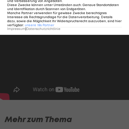
und Verbesserung von Angeboten
.
Diese Zwecke können unter Umständen auch
:
Genaue Standortdaten
Bundesliga
und Identifikation durch Scannen von Endgeräten
.
Manche Partner verwenden für gewisse Zwecke berechtigtes
Interesse als Rechtsgrundlage für die Datenverarbeitung. Details
dazu, sowie die Möglichkeit Ihr Widerspruchsrecht auszuüben, sind hier
verfügbar
:
unsere
186
Partner
Impressum
|
Datenschutzrichtlinie
Mehr zum Thema