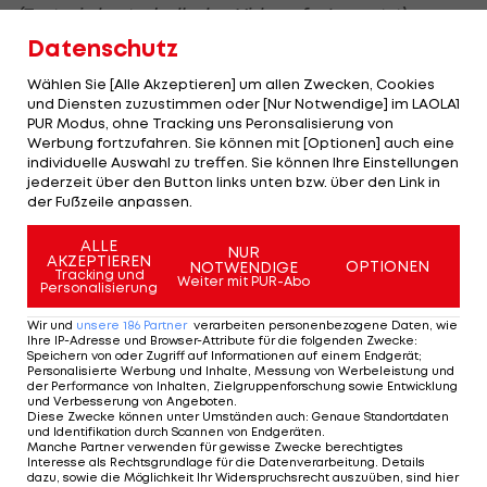
(Text wird unterhalb des Videos fortgesetzt)
Datenschutz
17 Bundesliga-Partien für Ried
Wählen Sie [Alle Akzeptieren] um allen Zwecken, Cookies
und Diensten zuzustimmen oder [Nur Notwendige] im LAOLA1
PUR Modus, ohne Tracking uns Peronsalisierung von
Der Kuchler bringt eine interessante Vita mit. Im
Werbung fortzufahren. Sie können mit [Optionen] auch eine
Februar 2020 schaffte er nach Stationen bei Kuchl,
individuelle Auswahl zu treffen. Sie können Ihre Einstellungen
jederzeit über den Button links unten bzw. über den Link in
Anif und SAK mit 21 Jahren den Sprung in den
der Fußzeile anpassen.
Profifußball zum
GAK
. Dort überzeugte er so, dass
ALLE
ihn im Winter 2022 Bundesligist
SV Ried
an Land
NUR
AKZEPTIEREN
OPTIONEN
NOTWENDIGE
Tracking und
zog, im Sommer 2023 ging es nach Leoben.
Weiter mit PUR-Abo
Personalisierung
In der ADMIRAL Bundesliga konnte Weberbauer für
Wir und
unsere
186
Partner
verarbeiten personenbezogene Daten, wie
Ihre IP-Adresse und Browser-Attribute für die folgenden Zwecke
:
die
SV Ried
17 Einsätze verbuchen.
Speichern von oder Zugriff auf Informationen auf einem Endgerät;
Personalisierte Werbung und Inhalte, Messung von Werbeleistung und
der Performance von Inhalten, Zielgruppenforschung sowie Entwicklung
Nach den ersten Einheiten habe Weberbauer ein
und Verbesserung von Angeboten
.
Diese Zwecke können unter Umständen auch
:
Genaue Standortdaten
gutes Gefühl. Noch ist aber nichts fix. Vorerst will
und Identifikation durch Scannen von Endgeräten
.
Manche Partner verwenden für gewisse Zwecke berechtigtes
er in der ADMIRAL
2. Liga
überzeugen. Dann geht
Interesse als Rechtsgrundlage für die Datenverarbeitung. Details
dazu, sowie die Möglichkeit Ihr Widerspruchsrecht auszuüben, sind hier