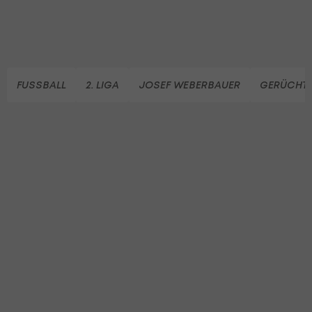
FUSSBALL
2. LIGA
JOSEF WEBERBAUER
GERÜCHT