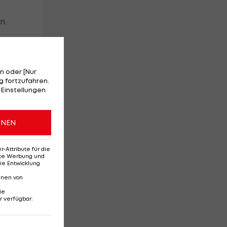
n.
n oder [Nur
 fortzufahren.
 Einstellungen
ONEN
Attribute für die
erte Werbung und
ie Entwicklung
nnen von
e
ie
r verfügbar
: