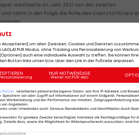
eeper wechselte im Jahr 2021 von der zweiten
und nahm in der Folge die Rolle des Ersatztorhüters ei
igaspiel.
hutz
)
le Akzeptieren] um allen Zwecken, Cookies und Diensten zuzustimme
die alte Wirkungsstätte.
 LAOLA1 PUR Modus, ohne Tracking uns Peronsalisierung von Werbung
[Optionen] auch eine individuelle Auswahl zu treffen. Sie können Ihre
den Button links unten bzw. über den Link in der Fußzeile anpassen.
 geht mein Jugend-Traum, Fußball-Profi zu werden, in
 in der Akademie und bei den Amateuren gespielt. Es ist
ZEPTIEREN
NUR NOTWENDIGE
OPTI
Personalisierung
Weiter mit PUR-Abo
 meinem Jugendverein verwirklichen kann. Ich will
hste Saison unser großes Ziel, den Aufstieg in die
6
Partner
verarbeiten personenbezogene Daten, wie Ihre IP-Adresse und Browser-
e
:
Speichern von oder Zugriff auf Informationen auf einem Endgerät; Personalisi
von Werbeleistung und der Performance von Inhalten, Zielgruppenforschung sow
g von Angeboten
.
2017 für die Union Gurten und ist in dieser Saison als
nnen unter Umständen auch
:
Genaue Standortdaten und Identifikation durch Sca
gangenen Jahres durfte er sich in der zweiten Rund
erwenden für gewisse Zwecke berechtigtes Interesse als Rechtsgrundlage für d
. Details dazu, sowie die Möglichkeit Ihr Widerspruchsrecht auszuüben, sind hie
sen.
r
chutzrichtlinie
ie Ersatztorhüter-Rolle von Wendlinger übernehmen