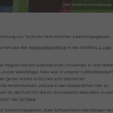
Foto: © SVR/Schröckelsberger
lichtung von Torhüter Felix Wimmer bekanntgegeben.
Gurten aus der
Regionalliga Mitte
in die ADMIRAL
2. Liga
.
der Region und ein waschechter Innviertler. Er war dahe
n Jonas Wendlinger. Felix war in unserer Fußballakadem
 der guten Arbeit in Gurten zum absoluten
olle Persönlichkeit und uns in den Gesprächen klar zu
 ist, als Profi für die SV Guntamatic Ried aktiv zu sein
 Sport der
SV Ried
.
vor bekanntgegeben, dass Schlussmann Wendlinger de