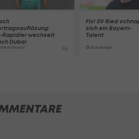
ach
Fix! SV Ried schna
rtragsauflösung:
sich ein Bayern-
-Rapidler wechselt
Talent
ach Dubai
nternational
Bundesliga
6
MMENTARE