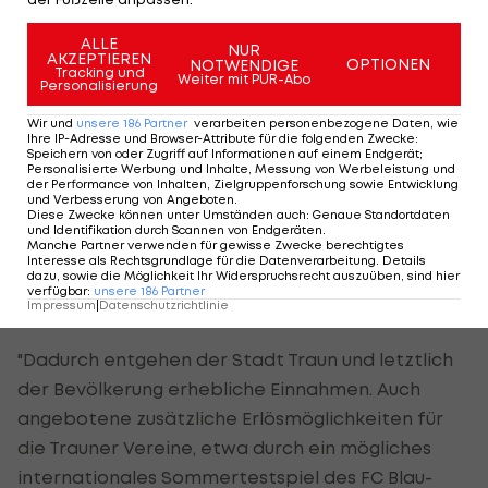
laut Klub "erhebliche Unterschiede" bestanden.
ALLE
NUR
AKZEPTIEREN
Dadurch sei der Eindruck entstanden, "dass das
OPTIONEN
NOTWENDIGE
Tracking und
Weiter mit PUR-Abo
Personalisierung
Projekt in dieser Form letztlich nicht gewollt war"
und die Gespräche "offenbar Scheingespräche
Wir und
unsere
186
Partner
verarbeiten personenbezogene Daten, wie
Ihre IP-Adresse und Browser-Attribute für die folgenden Zwecke
:
waren". Weil es "weder ein professionelles
Speichern von oder Zugriff auf Informationen auf einem Endgerät;
Personalisierte Werbung und Inhalte, Messung von Werbeleistung und
Projektmanagement noch das Interesse an einer
der Performance von Inhalten, Zielgruppenforschung sowie Entwicklung
und Verbesserung von Angeboten
.
professionellen Umsetzung" gegeben habe, sei
Diese Zwecke können unter Umständen auch
:
Genaue Standortdaten
und Identifikation durch Scannen von Endgeräten
.
das "Projekt Nachwuchs-Traun" beendet worden.
Manche Partner verwenden für gewisse Zwecke berechtigtes
Interesse als Rechtsgrundlage für die Datenverarbeitung. Details
dazu, sowie die Möglichkeit Ihr Widerspruchsrecht auszuüben, sind hier
verfügbar
:
unsere
186
Partner
NWZ soll an anderer Stelle kommen
Impressum
|
Datenschutzrichtlinie
"
Dadurch entgehen der Stadt Traun und letztlich
der Bevölkerung erhebliche Einnahmen. Auch
angebotene zusätzliche Erlösmöglichkeiten für
die Trauner Vereine, etwa durch ein mögliches
internationales Sommertestspiel des FC Blau-