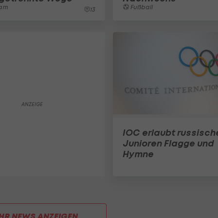
am
Fußball
13
IOC erlaubt russisch
Junioren Flagge und
Hymne
HR NEWS ANZEIGEN