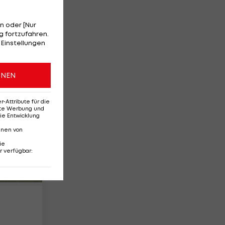
n oder [Nur
 fortzufahren.
FB
 Einstellungen
32
ONEN
Attribute für die
erte Werbung und
ie Entwicklung
nnen von
ie
r verfügbar
: