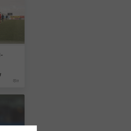
-
g
11