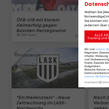
Datensc
Wählen Sie [Al
Notwendige] im
ÖFB-U18 mit klarem
Sie können mit 
Heimerfolg gegen
jederzeit über 
Bosnien-Herzegowina
ALLE AK
ÖFB-Team
11
Tracking und 
Wir und
unsere
18
folgenden Zweck
Inhalte, Messung 
und Verbesserun
Diese Zwecke kö
Endgeräten
.
Manche Partner v
Datenverarbeitung
unsere
186
Partne
Impressum
|
Datens
"Ein Meilenstein" - Neue
Nach 2
Zeitrechnung im LASK-
Verban
Nachwuchs
gehen 