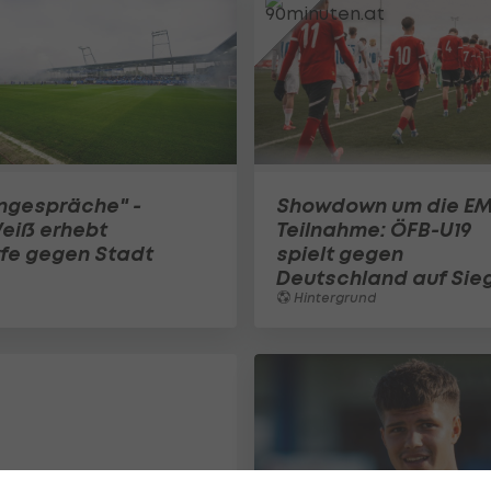
ngespräche" -
Showdown um die EM
eiß erhebt
Teilnahme: ÖFB-U19
fe gegen Stadt
spielt gegen
Deutschland auf Sie
Hintergrund