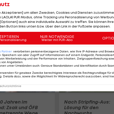
hutz
le Akzeptieren] um allen Zwecken, Cookies und Diensten zuzustimme
 LAOLA1 PUR Modus, ohne Tracking uns Peronsalisierung von Werbung
Verbandswechsel! Ö
[Optionen] auch eine individuelle Auswahl zu treffen. Sie können Ihre
sichert sich
den Button links unten bzw. über den Link in der Fußzeile anpassen.
Offensivtalent
ZEPTIEREN
NUR NOTWENDIGE
ÖFB-Team
OPTI
Personalisierung
Weiter mit PUR-Abo
6
Partner
verarbeiten personenbezogene Daten, wie Ihre IP-Adresse und Browser-
e
:
Speichern von oder Zugriff auf Informationen auf einem Endgerät; Personalisi
von Werbeleistung und der Performance von Inhalten, Zielgruppenforschung sow
g von Angeboten
.
nnen unter Umständen auch
:
Genaue Standortdaten und Identifikation durch Sca
erwenden für gewisse Zwecke berechtigtes Interesse als Rechtsgrundlage für d
. Details dazu, sowie die Möglichkeit Ihr Widerspruchsrecht auszuüben, sind hie
r
chutzrichtlinie
0 Jahren im
Nach Stripfing-Aus:
d: Zsak und ÖFB
Lösung für den
getrennte Wege
Nachwuchs