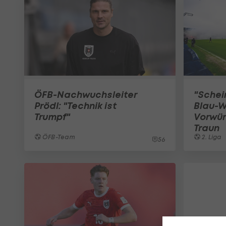
ÖFB-Nachwuchsleiter
"Schei
Prödl: "Technik ist
Blau-W
Trumpf"
Vorwür
Traun
ÖFB-Team
2. Liga
56