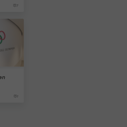
7
en
1