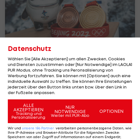
Datenschutz
ÖOC-Medaillenausbeute: Peking ist
Wählen Sie [Alle Akzeptieren] um allen Zwecken, Cookies
Nummer zwei der Historie
und Diensten zuzustimmen oder [Nur Notwendige] im LAOLA1
Olympia
PUR Modus, ohne Tracking uns Peronsalisierung von
Werbung fortzufahren. Sie können mit [Optionen] auch eine
individuelle Auswahl zu treffen. Sie können Ihre Einstellungen
jederzeit über den Button links unten bzw. über den Link in
der Fußzeile anpassen.
ALLE
NUR
AKZEPTIEREN
OPTIONEN
NOTWENDIGE
Tracking und
Weiter mit PUR-Abo
Personalisierung
Wir und
unsere
186
Partner
verarbeiten personenbezogene Daten, wie
Ihre IP-Adresse und Browser-Attribute für die folgenden Zwecke
:
Speichern von oder Zugriff auf Informationen auf einem Endgerät;