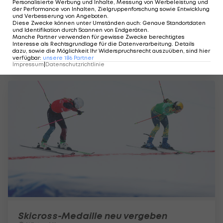
Personalisierte Werbung und Inhalte, Messung von Werbeleistung und
der Performance von Inhalten, Zielgruppenforschung sowie Entwicklung
und Verbesserung von Angeboten
.
Diese Zwecke können unter Umständen auch
:
Genaue Standortdaten
und Identifikation durch Scannen von Endgeräten
.
Manche Partner verwenden für gewisse Zwecke berechtigtes
Schweizerin nachträglich mit
Interesse als Rechtsgrundlage für die Datenverarbeitung. Details
Olympia-Bronze ausgezeichnet
dazu, sowie die Möglichkeit Ihr Widerspruchsrecht auszuüben, sind hier
verfügbar
:
unsere
186
Partner
Winter-Mix
Impressum
|
Datenschutzrichtlinie
Skicross-Medaille neu vergeben