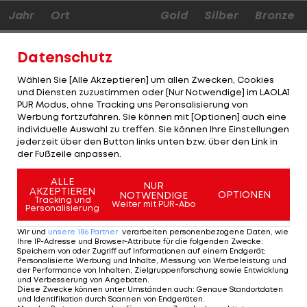
Jahr
Ort
Gold
Silber
Bronze
2006
Turin
9
7
7
Datenschutz
2022
Peking
7
7
4
Wählen Sie [Alle Akzeptieren] um allen Zwecken, Cookies
und Diensten zuzustimmen oder [Nur Notwendige] im LAOLA1
1992
Albertville
6
7
8
PUR Modus, ohne Tracking uns Peronsalisierung von
Werbung fortzufahren. Sie können mit [Optionen] auch eine
individuelle Auswahl zu treffen. Sie können Ihre Einstellungen
2026
Mailand/Cortina
5
8
5
jederzeit über den Button links unten bzw. über den Link in
der Fußzeile anpassen.
2018
Pyeongchang
5
3
6
ALLE
NUR
2014
AKZEPTIEREN
Sotschi
4
8
5
OPTIONEN
NOTWENDIGE
Tracking und
Weiter mit PUR-Abo
Personalisierung
2010
Vancouver
4
6
7
Wir und
unsere
186
Partner
verarbeiten personenbezogene Daten, wie
Ihre IP-Adresse und Browser-Attribute für die folgenden Zwecke
:
1964
Innsbruck
4
5
3
Speichern von oder Zugriff auf Informationen auf einem Endgerät;
Personalisierte Werbung und Inhalte, Messung von Werbeleistung und
der Performance von Inhalten, Zielgruppenforschung sowie Entwicklung
1956
Cortina
4
3
4
und Verbesserung von Angeboten
.
Diese Zwecke können unter Umständen auch
:
Genaue Standortdaten
und Identifikation durch Scannen von Endgeräten
.