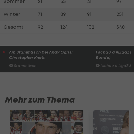
Sommer
21
35
41
97
Winter
71
89
91
251
Gesamt
92
124
132
348
Am Stammtisch bei Andy Ogris:
I schau a #LigaZWA 
Christopher Knett
Runde)
Stammtisch
I schau a LigaZWA
Mehr zum Thema