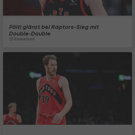
Pöltl glänzt bei Raptors-Sieg mit
Double-Double
Basketball