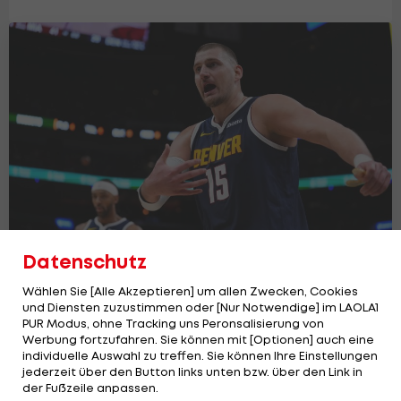
Datenschutz
Jokic führt Nuggets mit 34. Triple-
Double zum Sieg
Wählen Sie [Alle Akzeptieren] um allen Zwecken, Cookies
und Diensten zuzustimmen oder [Nur Notwendige] im LAOLA1
Basketball
PUR Modus, ohne Tracking uns Peronsalisierung von
Werbung fortzufahren. Sie können mit [Optionen] auch eine
individuelle Auswahl zu treffen. Sie können Ihre Einstellungen
jederzeit über den Button links unten bzw. über den Link in
der Fußzeile anpassen.