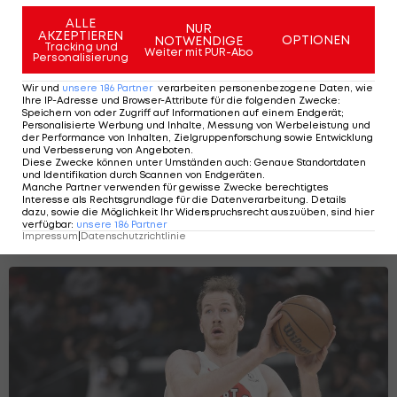
ALLE
NUR
AKZEPTIEREN
OPTIONEN
NOTWENDIGE
Tracking und
Weiter mit PUR-Abo
Personalisierung
Wir und
unsere
186
Partner
verarbeiten personenbezogene Daten, wie
Ihre IP-Adresse und Browser-Attribute für die folgenden Zwecke
:
Speichern von oder Zugriff auf Informationen auf einem Endgerät;
Personalisierte Werbung und Inhalte, Messung von Werbeleistung und
der Performance von Inhalten, Zielgruppenforschung sowie Entwicklung
und Verbesserung von Angeboten
.
Diese Zwecke können unter Umständen auch
:
Genaue Standortdaten
und Identifikation durch Scannen von Endgeräten
.
Manche Partner verwenden für gewisse Zwecke berechtigtes
Dank Jokic: Denver gewinnt NBA-
Interesse als Rechtsgrundlage für die Datenverarbeitung. Details
Schlager gegen San Antonio
dazu, sowie die Möglichkeit Ihr Widerspruchsrecht auszuüben, sind hier
verfügbar
:
unsere
186
Partner
Basketball
Impressum
|
Datenschutzrichtlinie