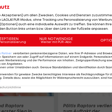
hutz
le Akzeptieren] um allen Zwecken, Cookies und Diensten zuzustimme
Pistons beenden
 LAOLA1 PUR Modus, ohne Tracking uns Peronsalisierung von Werbung
[Optionen] auch eine individuelle Auswahl zu treffen. Sie können Ihre
Playoff-
den Button links unten bzw. über den Link in der Fußzeile anpassen.
Niederlagenserie
gegen Cavaliers
ZEPTIEREN
NUR NOTWENDIGE
OPTI
Basketball
Personalisierung
Weiter mit PUR-Abo
6
Partner
verarbeiten personenbezogene Daten, wie Ihre IP-Adresse und Browser-
e
:
Speichern von oder Zugriff auf Informationen auf einem Endgerät; Personalisi
von Werbeleistung und der Performance von Inhalten, Zielgruppenforschung sow
g von Angeboten
.
nnen unter Umständen auch
:
Genaue Standortdaten und Identifikation durch Sca
erwenden für gewisse Zwecke berechtigtes Interesse als Rechtsgrundlage für d
. Details dazu, sowie die Möglichkeit Ihr Widerspruchsrecht auszuüben, sind hie
r
chutzrichtlinie
und Raptors
Pöltls Raptors verlie
 erster Sieg in
zum Auftakt der