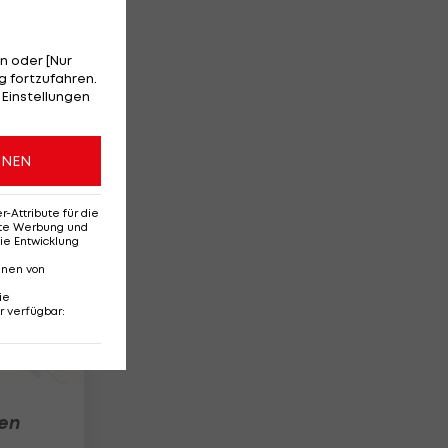
n oder [Nur
 fortzufahren.
 Einstellungen
ONEN
Attribute für die
erte Werbung und
ie Entwicklung
nnen von
ie
r verfügbar
:
ren