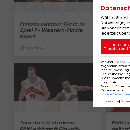
Datensc
Wählen Sie [Al
Pistons zwingen Cavs in
Notwendige] im
Sie können mit 
Spiel 7 - Western-Finale
jederzeit über 
fixiert
ALLE AK
Basketball
Tracking und 
Wir und
unsere
18
folgenden Zweck
Inhalte, Messung 
und Verbesserun
Diese Zwecke kö
Endgeräten
.
Manche Partner v
Datenverarbeitung
unsere
186
Partne
Impressum
|
Datens
Toronto mit starkem
Pöltl 
Pöltl erkämpft Playoff-
gelingt