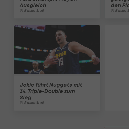
Ausgleich
den Pl
Basketball
Basketb
Jokic führt Nuggets mit
34. Triple-Double zum
Sieg
Basketball