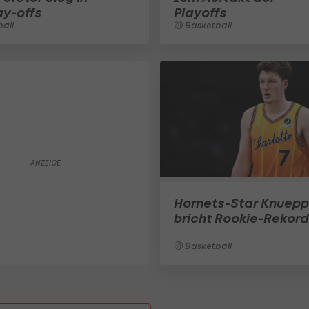
ay-offs
Playoffs
all
Basketball
Hornets-Star Knuepp
bricht Rookie-Rekord
Basketball