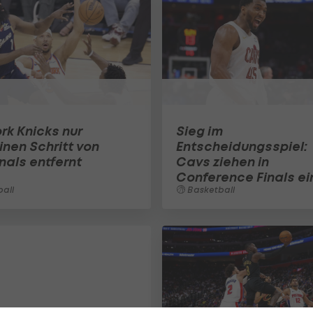
rk Knicks nur
Sieg im
inen Schritt von
Entscheidungsspiel:
nals entfernt
Cavs ziehen in
Conference Finals ei
all
Basketball