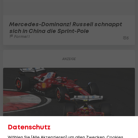
Mercedes-Dominanz! Russell schnappt
sich in China die Sprint-Pole
Formel 1
5
Datenschutz
Wählen Sie [Alle Akzeptieren] um allen Zwecken, Cookies