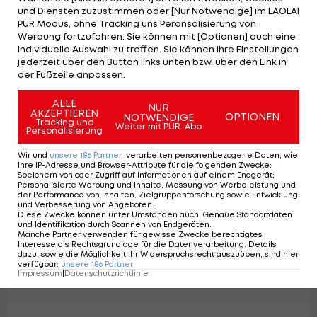
und Diensten zuzustimmen oder [Nur Notwendige] im LAOLA1
PUR Modus, ohne Tracking uns Peronsalisierung von
Doppelte Disqualifikation für Ferrari
Werbung fortzufahren. Sie können mit [Optionen] auch eine
individuelle Auswahl zu treffen. Sie können Ihre Einstellungen
beim China-GP!
jederzeit über den Button links unten bzw. über den Link in
Formel 1
19
der Fußzeile anpassen.
ALLE
NUR
AKZEPTIEREN
OPTIONEN
NOTWENDIGE
Tracking und
Weiter mit PUR-Abo
Personalisierung
Wir und
unsere
186
Partner
verarbeiten personenbezogene Daten, wie
Ihre IP-Adresse und Browser-Attribute für die folgenden Zwecke
:
Speichern von oder Zugriff auf Informationen auf einem Endgerät;
Personalisierte Werbung und Inhalte, Messung von Werbeleistung und
der Performance von Inhalten, Zielgruppenforschung sowie Entwicklung
und Verbesserung von Angeboten
.
Diese Zwecke können unter Umständen auch
:
Genaue Standortdaten
und Identifikation durch Scannen von Endgeräten
.
Manche Partner verwenden für gewisse Zwecke berechtigtes
Interesse als Rechtsgrundlage für die Datenverarbeitung. Details
dazu, sowie die Möglichkeit Ihr Widerspruchsrecht auszuüben, sind hier
verfügbar
:
unsere
186
Partner
Impressum
|
Datenschutzrichtlinie