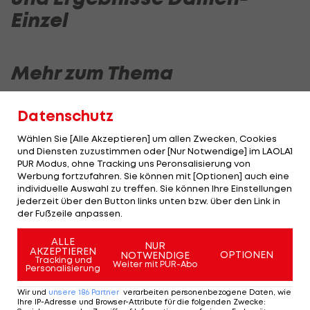
Einzel
Mehr zum Thema
Datenschutz
Wählen Sie [Alle Akzeptieren] um allen Zwecken, Cookies
und Diensten zuzustimmen oder [Nur Notwendige] im LAOLA1
PUR Modus, ohne Tracking uns Peronsalisierung von
Werbung fortzufahren. Sie können mit [Optionen] auch eine
individuelle Auswahl zu treffen. Sie können Ihre Einstellungen
jederzeit über den Button links unten bzw. über den Link in
der Fußzeile anpassen.
Schülerinnenliga:
Prilasnig: "K
ALLE
Rekordsieger
Taktieren g
NUR
AKZEPTIEREN
OPTIONEN
NOTWENDIGE
Polgargymnasium
Algerien, Vo
Tracking und
Weiter mit PUR-Abo
Personalisierung
triumphiert erneut
Spanien"
Fußball
Fußball
Wir und
unsere
186
Partner
verarbeiten personenbezogene Daten, wie
Ihre IP-Adresse und Browser-Attribute für die folgenden Zwecke
: