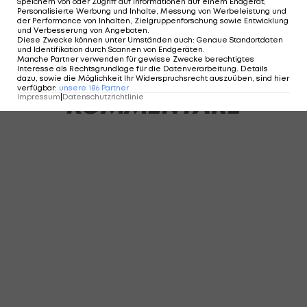
Speichern von oder Zugriff auf Informationen auf einem Endgerät;
Personalisierte Werbung und Inhalte, Messung von Werbeleistung und
der Performance von Inhalten, Zielgruppenforschung sowie Entwicklung
und Verbesserung von Angeboten
.
Diese Zwecke können unter Umständen auch
:
Genaue Standortdaten
und Identifikation durch Scannen von Endgeräten
.
Manche Partner verwenden für gewisse Zwecke berechtigtes
Interesse als Rechtsgrundlage für die Datenverarbeitung. Details
dazu, sowie die Möglichkeit Ihr Widerspruchsrecht auszuüben, sind hier
verfügbar
:
unsere
186
Partner
KOMMENTARE
Impressum
|
Datenschutzrichtlinie