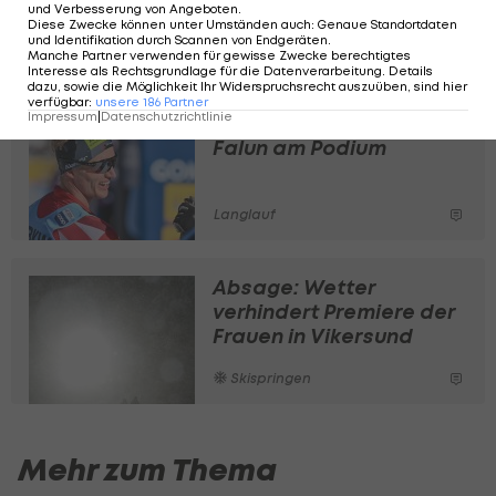
Qualifikation am Vortag. Am Sonntag findet
und Verbesserung von Angeboten
.
Diese Zwecke können unter Umständen auch
:
Genaue Standortdaten
jeweils noch ein zweites Rennen statt.
und Identifikation durch Scannen von Endgeräten
.
Manche Partner verwenden für gewisse Zwecke berechtigtes
Interesse als Rechtsgrundlage für die Datenverarbeitung. Details
dazu, sowie die Möglichkeit Ihr Widerspruchsrecht auszuüben, sind hier
verfügbar
:
unsere
186
Partner
Impressum
|
Datenschutzrichtlinie
Auch Vermeulen kratzt in
Falun am Podium
Langlauf
Absage: Wetter
verhindert Premiere der
Frauen in Vikersund
Skispringen
Mehr zum Thema