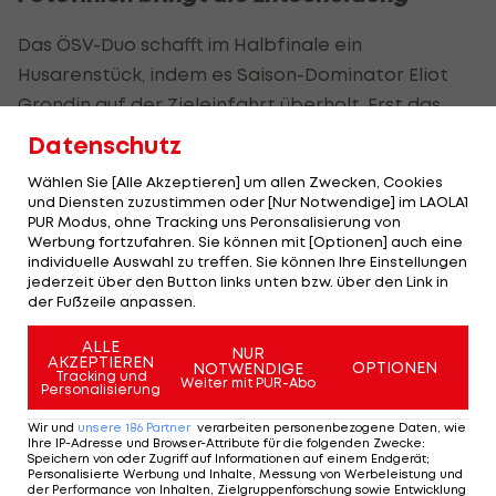
Das ÖSV-Duo schafft im Halbfinale ein
Husarenstück, indem es Saison-Dominator Eliot
Grondin auf der Zieleinfahrt überholt. Erst das
Fotofinish löst die Szene auf. Der kanadische
Datenschutz
Gesamtweltcupführende schafft es damit
Wählen Sie [Alle Akzeptieren] um allen Zwecken, Cookies
erstmals in dieser Saison nicht unter die ersten
und Diensten zuzustimmen oder [Nur Notwendige] im LAOLA1
Drei.
PUR Modus, ohne Tracking uns Peronsalisierung von
Werbung fortzufahren. Sie können mit [Optionen] auch eine
individuelle Auswahl zu treffen. Sie können Ihre Einstellungen
Im Finale ist Hämmerle lange Zeit ungefährdet,
jederzeit über den Button links unten bzw. über den Link in
ehe es auf den letzten Metern erneut knapp wird.
der Fußzeile anpassen.
Wieder brandet erst nach Fotofinish-Entscheid
ALLE
NUR
Jubel auf.
AKZEPTIEREN
OPTIONEN
NOTWENDIGE
Tracking und
Weiter mit PUR-Abo
Personalisierung
Weltmeister Jakob Dusek stürzt im Viertelfinale.
Wir und
unsere
186
Partner
verarbeiten personenbezogene Daten, wie
Für Luca Hämmerle ist im Achtelfinale Endstation,
Ihre IP-Adresse und Browser-Attribute für die folgenden Zwecke
:
Speichern von oder Zugriff auf Informationen auf einem Endgerät;
die weiteren ÖSV-Boarder scheitern in der
Personalisierte Werbung und Inhalte, Messung von Werbeleistung und
der Performance von Inhalten, Zielgruppenforschung sowie Entwicklung