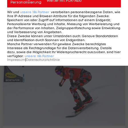
Weiter mit PUR-Abo
Personalisierung
Wir und
unsere
186
Partner
verarbeiten personenbezogene Daten, wie
Ihre IP-Adresse und Browser-Attribute für die folgenden Zwecke
:
Speichern von oder Zugriff auf Informationen auf einem Endgerät;
Personalisierte Werbung und Inhalte, Messung von Werbeleistung und
der Performance von Inhalten, Zielgruppenforschung sowie Entwicklung
und Verbesserung von Angeboten
Snowboard-Cross: Kein Podestplatz für
.
Diese Zwecke können unter Umständen auch
:
Genaue Standortdaten
Österreich im Montafon
und Identifikation durch Scannen von Endgeräten
.
Manche Partner verwenden für gewisse Zwecke berechtigtes
Snowboard
Interesse als Rechtsgrundlage für die Datenverarbeitung. Details
dazu, sowie die Möglichkeit Ihr Widerspruchsrecht auszuüben, sind hier
verfügbar
:
unsere
186
Partner
Impressum
|
Datenschutzrichtlinie