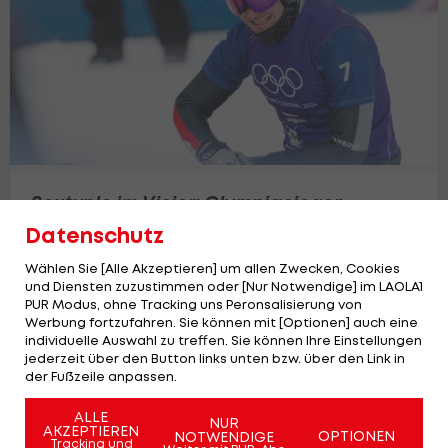
Sextuple im Visier: Olympiasieger
Hämmerle vor Montafon-Heimspiel
Datenschutz
Snowboard
Wählen Sie [Alle Akzeptieren] um allen Zwecken, Cookies
und Diensten zuzustimmen oder [Nur Notwendige] im LAOLA1
PUR Modus, ohne Tracking uns Peronsalisierung von
Werbung fortzufahren. Sie können mit [Optionen] auch eine
individuelle Auswahl zu treffen. Sie können Ihre Einstellungen
jederzeit über den Button links unten bzw. über den Link in
der Fußzeile anpassen.
ALLE
NUR
AKZEPTIEREN
OPTIONEN
NOTWENDIGE
Tracking und