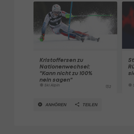
Kristoffersen zu
St
Nationenwechsel:
Rü
"Kann nicht zu 100%
si
nein sagen"
Ski Alpin
S
2
ANHÖREN
TEILEN