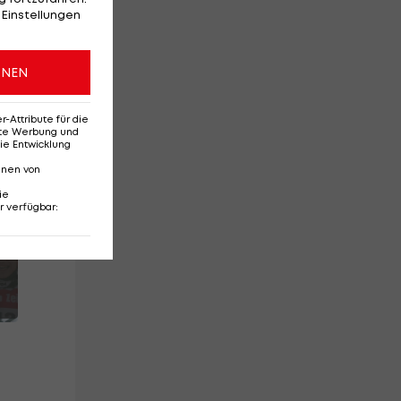
 Einstellungen
ONEN
Attribute für die
erte Werbung und
ie Entwicklung
nnen von
ie
r verfügbar
: