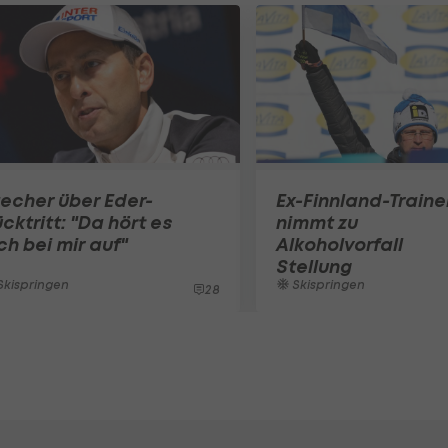
echer über Eder-
Ex-Finnland-Traine
cktritt: "Da hört es
nimmt zu
ch bei mir auf"
Alkoholvorfall
Stellung
kispringen
Skispringen
28