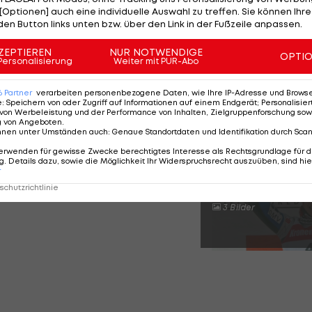
[Optionen] auch eine individuelle Auswahl zu treffen. Sie können Ihre
pril aus. Im März 2020 hat er sein Amt angetreten. Mit
den Button links unten bzw. über den Link in der Fußzeile anpassen.
folge, auch vergangene Saison durfte er mit dem Team
ZEPTIEREN
NUR NOTWENDIGE
OPTI
Personalisierung
Weiter mit PUR-Abo
6
Partner
verarbeiten personenbezogene Daten, wie Ihre IP-Adresse und Browser-
e
:
Speichern von oder Zugriff auf Informationen auf einem Endgerät; Personalisi
en Skisprung-Weltcupsiegen
von Werbeleistung und der Performance von Inhalten, Zielgruppenforschung sow
g von Angeboten
.
nnen unter Umständen auch
:
Genaue Standortdaten und Identifikation durch Sca
erwenden für gewisse Zwecke berechtigtes Interesse als Rechtsgrundlage für d
. Details dazu, sowie die Möglichkeit Ihr Widerspruchsrecht auszuüben, sind hie
SLIDESHOW
r
STARTEN
chutzrichtlinie
3 Bilder