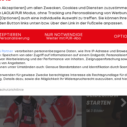
mtweltcup‑Sieger segelte im Finaldurchgang auf 245,
le Akzeptieren] um allen Zwecken, Cookies und Diensten zuzustimme
hanzenrekord auf.
 LAOLA1 PUR Modus, ohne Tracking uns Peronsalisierung von Werbung
[Optionen] auch eine individuelle Auswahl zu treffen. Sie können Ihre
den Button links unten bzw. über den Link in der Fußzeile anpassen.
 vor Embacher, der leicht erkrankt an den Start geht.
ZEPTIEREN
NUR NOTWENDIGE
OPTI
Personalisierung
Weiter mit PUR-Abo
 im LIVE-Ticker:
6
Partner
verarbeiten personenbezogene Daten, wie Ihre IP-Adresse und Browser-
e
:
Speichern von oder Zugriff auf Informationen auf einem Endgerät; Personalisi
von Werbeleistung und der Performance von Inhalten, Zielgruppenforschung sow
g von Angeboten
.
nnen unter Umständen auch
:
Genaue Standortdaten und Identifikation durch Sca
ie der Skiflug-Weltrekorde
erwenden für gewisse Zwecke berechtigtes Interesse als Rechtsgrundlage für d
. Details dazu, sowie die Möglichkeit Ihr Widerspruchsrecht auszuüben, sind hie
r
chutzrichtlinie
SLIDESHOW
STARTEN
3 Bilder