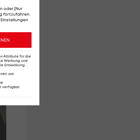
5
n oder [Nur
 fortzufahren.
 Einstellungen
ONEN
Attribute für die
erte Werbung und
ie Entwicklung
nnen von
ie
r verfügbar
: