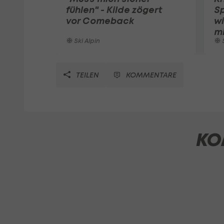
fühlen" - Kilde zögert
Sp
vor Comeback
wi
m
Ski Alpin
S
TEILEN
KOMMENTARE
KO