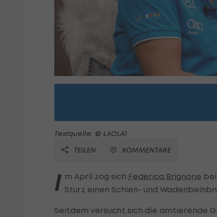
Textquelle: © LAOLA1
TEILEN
KOMMENTARE
I
m April zog sich
Federica Brignone
bei
Sturz einen Schien- und Wadenbeinbruc
Seitdem versucht sich die amtierende 