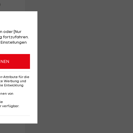
h
rin
n oder [Nur
 fortzufahren.
 Einstellungen
ONEN
 in
Attribute für die
erte Werbung und
ie Entwicklung
nnen von
."
ie
r verfügbar
:
en
r