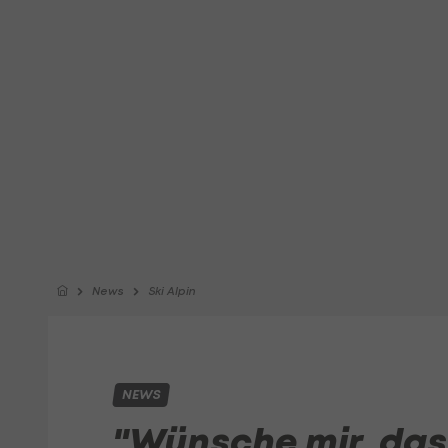
News
Ski Alpin
NEWS
"Wünsche mir, dass