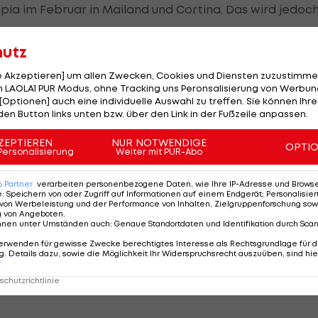
ia im Februar in Mailand und Cortina. Das wird jedoc
hutz
aria Rosa Quario, einst selbst eine erfolgreiche Läufe
le Akzeptieren] um allen Zwecken, Cookies und Diensten zuzustimme
ter.
 LAOLA1 PUR Modus, ohne Tracking uns Peronsalisierung von Werbung
[Optionen] auch eine individuelle Auswahl zu treffen. Sie können Ihre
den Button links unten bzw. über den Link in der Fußzeile anpassen.
in verlieren könnte"
ZEPTIEREN
NUR NOTWENDIGE
OPTI
Personalisierung
Weiter mit PUR-Abo
t. Sie hat alles gewonnen, es ist in Ordnung", so Quario
6
Partner
verarbeiten personenbezogene Daten, wie Ihre IP-Adresse und Browser-
era".
e
:
Speichern von oder Zugriff auf Informationen auf einem Endgerät; Personalisi
von Werbeleistung und der Performance von Inhalten, Zielgruppenforschung sow
g von Angeboten
.
ren könnte", offenbarte Quario. "Ich habe mir die Bilder
nnen unter Umständen auch
:
Genaue Standortdaten und Identifikation durch Sca
en. Es war schrecklich, ich schaue sie mir nicht mehr an
erwenden für gewisse Zwecke berechtigtes Interesse als Rechtsgrundlage für d
. Details dazu, sowie die Möglichkeit Ihr Widerspruchsrecht auszuüben, sind hie
r
urzes selbst Skifahren und verfolgte die Zwischenzeit
chutzrichtlinie
bekam sie dann von ihrem Sohn und Trainer ihrer Tochte