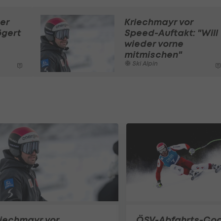
er
Kriechmayr vor
ögert
Speed-Auftakt: "Will
wieder vorne
mitmischen"
Ski Alpin
iechmayr vor
ÖSV-Abfahrts-Coa