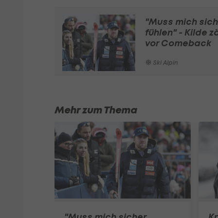
"Muss mich sich
fühlen" - Kilde z
vor Comeback
Ski Alpin
Mehr zum Thema
"Muss mich sicher
Kr