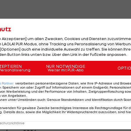
hutz
ährige künftig auf seinen langjährigen Servicemann Kim
le Akzeptieren] um allen Zwecken, Cookies und Diensten zuzustimme
 LAOLA1 PUR Modus, ohne Tracking uns Peronsalisierung von Werbung
[Optionen] auch eine individuelle Auswahl zu treffen. Sie können Ihre
n Job im Bereich des Skitestens an, um mehr Zeit mit
den Button links unten bzw. über den Link in der Fußzeile anpassen.
ZEPTIEREN
NUR NOTWENDIGE
OPTI
Personalisierung
Weiter mit PUR-Abo
bereits feststehen.
6
Partner
verarbeiten personenbezogene Daten, wie Ihre IP-Adresse und Browser-
 den Österreichischen Meisterschaften an der Seite
e
:
Speichern von oder Zugriff auf Informationen auf einem Endgerät; Personalisi
von Werbeleistung und der Performance von Inhalten, Zielgruppenforschung sow
 erfolgreich.
g von Angeboten
.
nnen unter Umständen auch
:
Genaue Standortdaten und Identifikation durch Sca
 Super-G als auch den Riesentorlauf.
erwenden für gewisse Zwecke berechtigtes Interesse als Rechtsgrundlage für d
. Details dazu, sowie die Möglichkeit Ihr Widerspruchsrecht auszuüben, sind hie
r
chutzrichtlinie