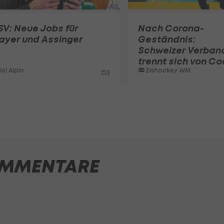
V: Neue Jobs für
Nach Corona-
ayer und Assinger
Geständnis:
Schweizer Verban
trennt sich von C
ki Alpin
Eishockey WM
3
MMENTARE