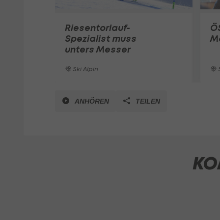
Riesentorlauf-
ÖS
Spezialist muss
M
unters Messer
Ski Alpin
S
ANHÖREN
TEILEN
KO