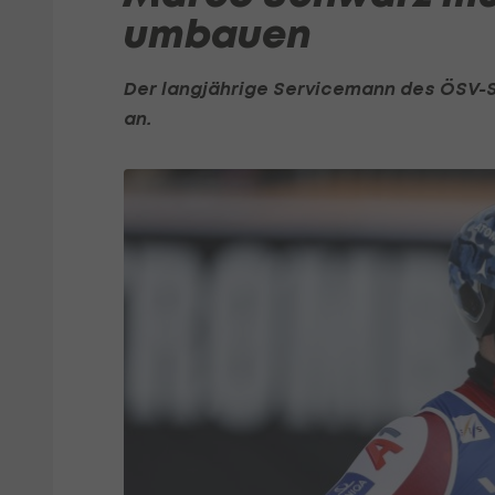
umbauen
Der langjährige Servicemann des ÖSV-Sk
an.