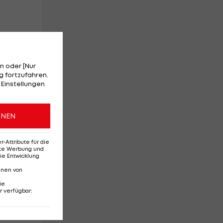
n oder [Nur
 fortzufahren.
 Einstellungen
ONEN
Attribute für die
erte Werbung und
ie Entwicklung
nnen von
ie
r verfügbar
: