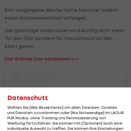
Erst vergangene Woche hatte Neururer zudem
einen Nationenwechsel vollzogen.
Der gebürtige Innsbrucker wird künftig nicht mehr
für den ÖSV, sondern für Deutschland an den
Start gehen.
Die Gründe hier nachlesen >>>
Datenschutz
Wählen Sie [Alle Akzeptieren] um allen Zwecken, Cookies
und Diensten zuzustimmen oder [Nur Notwendige] im LAOLA1
PUR Modus, ohne Tracking uns Peronsalisierung von
Werbung fortzufahren. Sie können mit [Optionen] auch eine
individuelle Auswahl zu treffen. Sie können Ihre Einstellungen