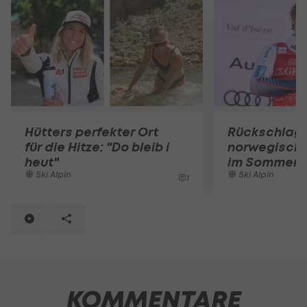
Hütters perfekter Ort
Rückschlag 
für die Hitze: "Do bleib i
norwegische
heut"
im Sommer-T
Ski Alpin
Ski Alpin
1
KOMMENTARE