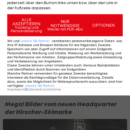
jederzeit über den Button links unten bzw. über den Link in
der Fußzeile anpassen.
View this post on Instagram
ALLE
NUR
AKZEPTIEREN
OPTIONEN
NOTWENDIGE
Tracking und
Weiter mit PUR-Abo
Personalisierung
Wir und
unsere
186
Partner
verarbeiten personenbezogene Daten, wie
Ihre IP-Adresse und Browser-Attribute für die folgenden Zwecke
:
Speichern von oder Zugriff auf Informationen auf einem Endgerät;
Personalisierte Werbung und Inhalte, Messung von Werbeleistung und
der Performance von Inhalten, Zielgruppenforschung sowie Entwicklung
und Verbesserung von Angeboten
.
Diese Zwecke können unter Umständen auch
:
Genaue Standortdaten
und Identifikation durch Scannen von Endgeräten
.
Manche Partner verwenden für gewisse Zwecke berechtigtes
Interesse als Rechtsgrundlage für die Datenverarbeitung. Details
dazu, sowie die Möglichkeit Ihr Widerspruchsrecht auszuüben, sind hier
A post shared by Finn Neururer (@finn_neururer)
verfügbar
:
unsere
186
Partner
Impressum
|
Datenschutzrichtlinie
Mega! Bilder vom neuen Headquarter
der Hirscher-Skimarke