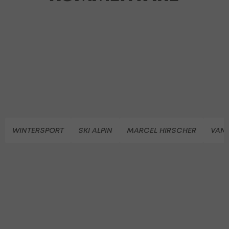
WINTERSPORT
SKI ALPIN
MARCEL HIRSCHER
VAN 