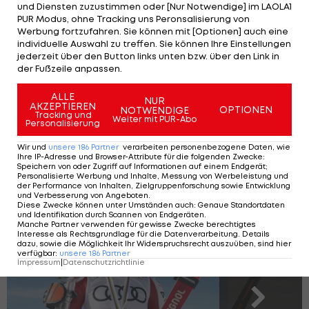
und Diensten zuzustimmen oder [Nur Notwendige] im LAOLA1
Eliasch vollzog zuletzt sogar einen
PUR Modus, ohne Tracking uns Peronsalisierung von
Werbung fortzufahren. Sie können mit [Optionen] auch eine
Nationenwechsel, um für das Amt erneut
individuelle Auswahl zu treffen. Sie können Ihre Einstellungen
kandidieren zu können.
jederzeit über den Button links unten bzw. über den Link in
der Fußzeile anpassen.
Rund um den aktuellen FIS-Präsidenten gab es
ALLE
zuletzt immer wieder Kritik an mangelnder
NUR
AKZEPTIEREN
OPTIONEN
NOTWENDIGE
Tracking und
Transparenz sowie Alleingängen. Eliasch ist seit
Weiter mit PUR-Abo
Personalisierung
fünf Jahren im Amt.
Wir und
unsere
186
Partner
verarbeiten personenbezogene Daten, wie
Ihre IP-Adresse und Browser-Attribute für die folgenden Zwecke
:
Speichern von oder Zugriff auf Informationen auf einem Endgerät;
Personalisierte Werbung und Inhalte, Messung von Werbeleistung und
Ski-Weltcup 25/26: Preisgeld-
der Performance von Inhalten, Zielgruppenforschung sowie Entwicklung
und Verbesserung von Angeboten
.
Königinnen
Diese Zwecke können unter Umständen auch
:
Genaue Standortdaten
und Identifikation durch Scannen von Endgeräten
.
Manche Partner verwenden für gewisse Zwecke berechtigtes
Interesse als Rechtsgrundlage für die Datenverarbeitung. Details
dazu, sowie die Möglichkeit Ihr Widerspruchsrecht auszuüben, sind hier
SLIDESHOW
verfügbar
:
unsere
186
Partner
Impressum
|
Datenschutzrichtlinie
STARTEN