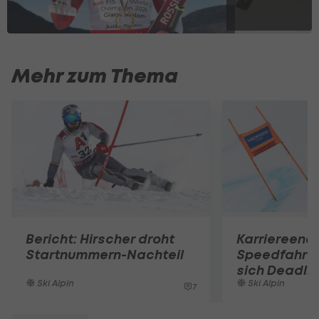
Mehr zum Thema
Bericht: Hirscher droht
Karriereend
Startnummern-Nachteil
Speedfahrer
sich Deadli
Ski Alpin
Ski Alpin
7