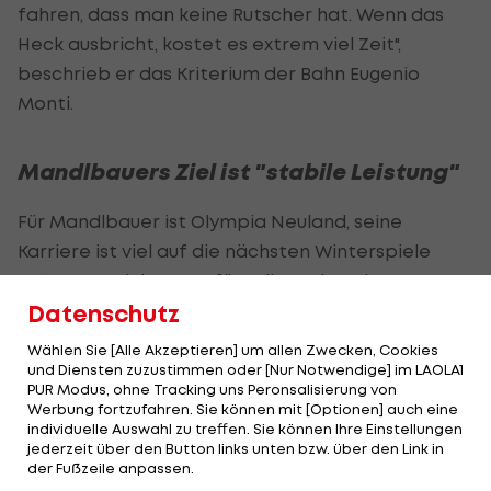
fahren, dass man keine Rutscher hat. Wenn das
Heck ausbricht, kostet es extrem viel Zeit",
beschrieb er das Kriterium der Bahn Eugenio
Monti.
Mandlbauers Ziel ist "stabile Leistung"
Für Mandlbauer ist Olympia Neuland, seine
Karriere ist viel auf die nächsten Winterspiele
2030 ausgerichtet. Dafür soll Cortina ein guter
Entwicklungsschritt sein.
Datenschutz
Wählen Sie [Alle Akzeptieren] um allen Zwecken, Cookies
"Ich glaube, dass das eine ganz wichtige Erfahrung
und Diensten zuzustimmen oder [Nur Notwendige] im LAOLA1
für den weiteren Prozess sein wird. Man wird
PUR Modus, ohne Tracking uns Peronsalisierung von
Werbung fortzufahren. Sie können mit [Optionen] auch eine
sehen, wie gut kann man ein Rennen fahren, wenn
individuelle Auswahl zu treffen. Sie können Ihre Einstellungen
rundherum ein bissl mehr los ist als bei
jederzeit über den Button links unten bzw. über den Link in
der Fußzeile anpassen.
Weltcuprennen", sagte der 27-Jährige.