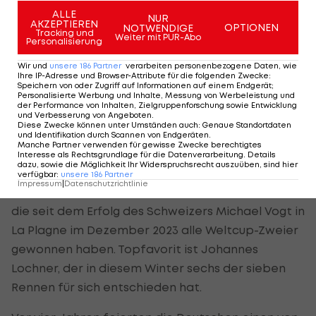
ALLE
NUR
Doch nur dabei sein ist ihm zu wenig. "Ich werde
AKZEPTIEREN
OPTIONEN
NOTWENDIGE
Tracking und
Weiter mit PUR-Abo
versuchen, jetzt schon eine stabile Leistung zu
Personalisierung
zeigen", betonte Mandlbauer. Das ist in den
Wir und
unsere
186
Partner
verarbeiten personenbezogene Daten, wie
Trainings "mal besser, mal schlechter" gelungen,
Ihre IP-Adresse und Browser-Attribute für die folgenden Zwecke
:
Speichern von oder Zugriff auf Informationen auf einem Endgerät;
"aber von Tag zu Tag kommen wir näher an die
Personalisierte Werbung und Inhalte, Messung von Werbeleistung und
der Performance von Inhalten, Zielgruppenforschung sowie Entwicklung
Ideallinie heran".
und Verbesserung von Angeboten
.
Diese Zwecke können unter Umständen auch
:
Genaue Standortdaten
und Identifikation durch Scannen von Endgeräten
.
Manche Partner verwenden für gewisse Zwecke berechtigtes
Interesse als Rechtsgrundlage für die Datenverarbeitung. Details
Topfavoriten kommen aus Deutschland
dazu, sowie die Möglichkeit Ihr Widerspruchsrecht auszuüben, sind hier
verfügbar
:
unsere
186
Partner
Impressum
|
Datenschutzrichtlinie
Der Sieg führt nur über die deutschen Schlitten,
die seit dem Erfolg des Schweizers Michael Vogt in
La Plagne im Dezember 2023 alle Weltcup-Zweier
gewonnen haben. Topfavorit ist Johannes
Lochner, der in diesem Winter sechs der sieben
Rennen für sich entschieden hat.