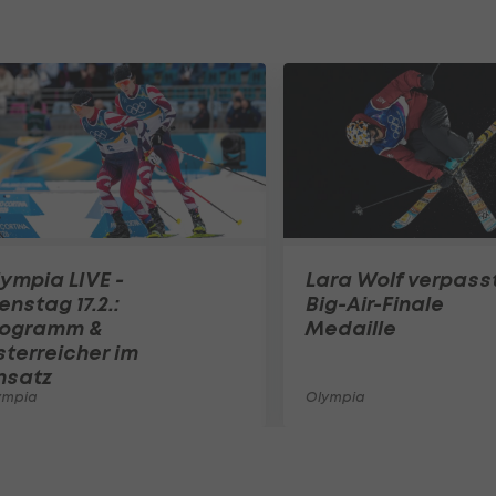
ympia LIVE -
Lara Wolf verpass
enstag 17.2.:
Big-Air-Finale
rogramm &
Medaille
terreicher im
nsatz
ympia
Olympia