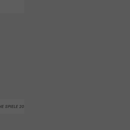
E SPIELE 2026
OLYMPIA 2026
BIG AIR
MATEJ SVANC