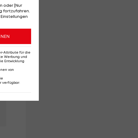
n oder [Nur
 fortzufahren.
 Einstellungen
ONEN
n
Attribute für die
erte Werbung und
ie Entwicklung
nnen von
ie
r verfügbar
: