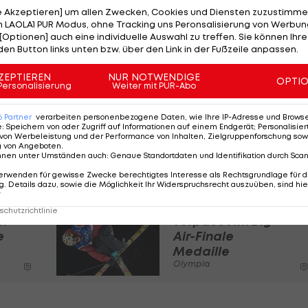
le Akzeptieren] um allen Zwecken, Cookies und Diensten zuzustimme
 er als Zweiter abschloss, darf er sich berechtigte
 LAOLA1 PUR Modus, ohne Tracking uns Peronsalisierung von Werbung
Er musste sich nur dem Amerikaner Mac Forehand
[Optionen] auch eine individuelle Auswahl zu treffen. Sie können Ihre
den Button links unten bzw. über den Link in der Fußzeile anpassen.
ZEPTIEREN
NUR NOTWENDIGE
OPTI
rigen zuletzt als Siebter nicht nach Plan verlaufen. I
Personalisierung
Weiter mit PUR-Abo
g Air schon einmal über den dritten Platz jubeln.
6
Partner
verarbeiten personenbezogene Daten, wie Ihre IP-Adresse und Browser-
e
:
Speichern von oder Zugriff auf Informationen auf einem Endgerät; Personalisi
von Werbeleistung und der Performance von Inhalten, Zielgruppenforschung sow
g von Angeboten
.
:
nnen unter Umständen auch
:
Genaue Standortdaten und Identifikation durch Sca
erwenden für gewisse Zwecke berechtigtes Interesse als Rechtsgrundlage für d
. Details dazu, sowie die Möglichkeit Ihr Widerspruchsrecht auszuüben, sind hie
r
s
Lara Wolf
chutzrichtlinie
n
verpasst im Big-
e
Air-Finale
Medaille
Olympia