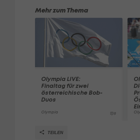
Mehr zum Thema
Olympia LIVE:
Ol
Finaltag für zwei
Di
österreichische Bob-
P
Duos
Ös
Ei
Olympia
Ol
9
TEILEN