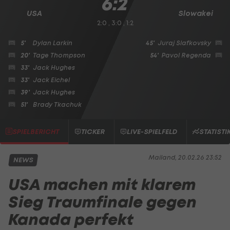
6:2
USA
Slowakei
2:0 , 3:0 , 1:2
5'
Dylan Larkin
45'
Juraj Slafkovsky
20'
Tage Thompson
54'
Pavol Regenda
33'
Jack Hughes
33'
Jack Eichel
39'
Jack Hughes
51'
Brady Tkachuk
SPIELBERICHT
TICKER
LIVE-SPIELFELD
STATISTI
Mailand, 20.02.26 23:52
NEWS
USA machen mit klarem
Sieg Traumfinale gegen
Kanada perfekt