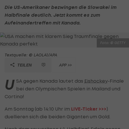
Die US-Amerikaner bezwingen die Slowakei im
Halbfinale deutlich. Jetzt kommt es zum
Aufeinandertreffen mit Kanada.
Foto: © GETTY
Textquelle: © LAOLA1/APA
APP >>
TEILEN
U
SA gegen Kanada lautet das
Eishockey
-Finale
bei den Olympischen Spielen in Mailand und
Cortina!
Am Sonntag (ab 14:10 Uhr im
LIVE-Ticker >>>
)
duellieren sich die beiden Giganten um Gold.
Nach dem souveränen 6:1-Halbfinal-Erfolg gegen