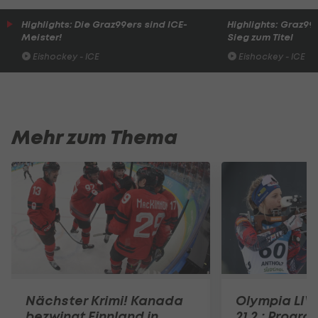
Highlights: Die Graz99ers sind ICE-
Highlights: Graz99e
Meister!
Sieg zum Titel
Eishockey - ICE
Eishockey - ICE
Mehr zum Thema
Nächster Krimi! Kanada
Olympia LIV
bezwingt Finnland in
21.2.: Progr