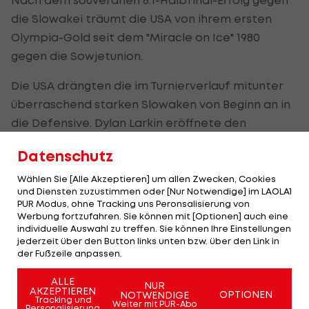
die Slowakei träumt die USA von ihrem ersten
Olympia-Gold seit dem "Miracle on Ice" 1980
gegen die Sowjetunion.
Die USA drängten die im Turnierverlauf mitunter
überraschend starken Slowaken von Beginn an in
die Defensive. Dylan Larkin eröffnete den
Torreigen in der 5. Minute. Dazu waren Tage
Datenschutz
Thompson im Powerplay (20.), Jack Hughes mit
einem Doppelpack (33., 39.), Jack Eichel (33.) und
Wählen Sie [Alle Akzeptieren] um allen Zwecken, Cookies
und Diensten zuzustimmen oder [Nur Notwendige] im LAOLA1
Brady Tkachuk (51.) für die USA erfolgreich.
PUR Modus, ohne Tracking uns Peronsalisierung von
Werbung fortzufahren. Sie können mit [Optionen] auch eine
individuelle Auswahl zu treffen. Sie können Ihre Einstellungen
Klare Angelegenheit
jederzeit über den Button links unten bzw. über den Link in
der Fußzeile anpassen.
Nach zwei Dritteln führten die US-Amerikaner
ALLE
NUR
bereits 5:0, im Schlussabschnitt gelang Juraj
AKZEPTIEREN
OPTIONEN
NOTWENDIGE
Tracking und
Weiter mit PUR-Abo
Slafkovsky (45.) und Pavol Regenda (54.) noch
Personalisierung