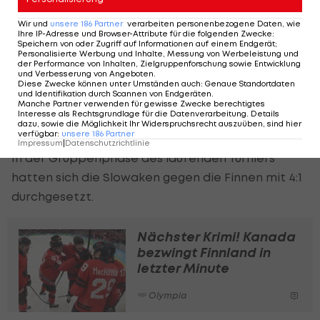
etwas Ergebniskosmetik.
Wir und
unsere
186
Partner
verarbeiten personenbezogene Daten, wie
Ihre IP-Adresse und Browser-Attribute für die folgenden Zwecke
:
Speichern von oder Zugriff auf Informationen auf einem Endgerät;
Das Spiel um Bronze geht bereits am Samstag
Personalisierte Werbung und Inhalte, Messung von Werbeleistung und
der Performance von Inhalten, Zielgruppenforschung sowie Entwicklung
(20:40 Uhr) über die Bühne. Die Slowakei war 2022
und Verbesserung von Angeboten
.
Diese Zwecke können unter Umständen auch
:
Genaue Standortdaten
in Peking nach dem Halbfinal-Aus gegen den
und Identifikation durch Scannen von Endgeräten
.
Manche Partner verwenden für gewisse Zwecke berechtigtes
späteren Olympiasieger Finnland Dritter
Interesse als Rechtsgrundlage für die Datenverarbeitung. Details
dazu, sowie die Möglichkeit Ihr Widerspruchsrecht auszuüben, sind hier
geworden.
verfügbar
:
unsere
186
Partner
Impressum
|
Datenschutzrichtlinie
In der Gruppenphase des laufenden Turniers
hatten sich die Slowaken gegen die Finnen mit 4:1
durchgesetzt.
Nächster Krimi! Kanada
bezwingt Finnland in
letzter Minute
Olympia