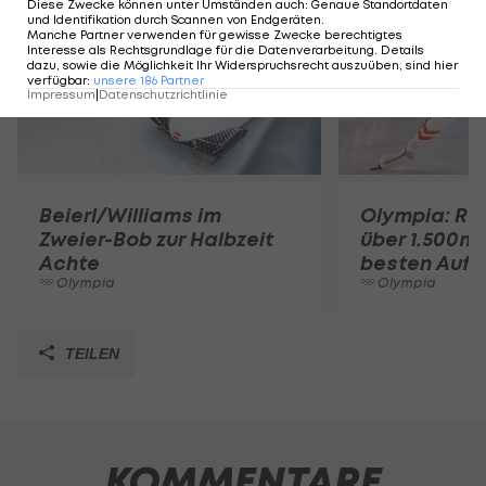
Diese Zwecke können unter Umständen auch
:
Genaue Standortdaten
und Identifikation durch Scannen von Endgeräten
.
Manche Partner verwenden für gewisse Zwecke berechtigtes
Interesse als Rechtsgrundlage für die Datenverarbeitung. Details
dazu, sowie die Möglichkeit Ihr Widerspruchsrecht auszuüben, sind hier
verfügbar
:
unsere
186
Partner
Impressum
|
Datenschutzrichtlinie
Beierl/Williams im
Olympia: Ros
Zweier-Bob zur Halbzeit
über 1.500m 
Achte
besten Auftri
Olympia
Olympia
TEILEN
KOMMENTARE