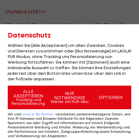
Olympia LIVE>>>
Alle Medaillenentscheidungen am 14. Olympia-
Tag (20.2.)
Datenschutz
Wählen Sie [Alle Akzeptieren] um allen Zwecken, Cookies
und Diensten zuzustimmen oder [Nur Notwendige] im LAOLA1
Olympia 2026 - Infos:
PUR Modus, ohne Tracking uns Peronsalisierung von
Werbung fortzufahren. Sie können mit [Optionen] auch eine
Medaillenspiegel>>>
individuelle Auswahl zu treffen. Sie können Ihre Einstellungen
jederzeit über den Button links unten bzw. über den Link in
der Fußzeile anpassen.
Ergebnisse - Alle Medaillen>>>
ALLE
Zeitplan - alle Bewerbe>>>
NUR
AKZEPTIEREN
OPTIONEN
NOTWENDIGE
Tracking und
Weiter mit PUR-Abo
Personalisierung
ÖOC-Historie - alle Olympia-Medaillen>>>
Wir und
unsere
186
Partner
verarbeiten personenbezogene Daten, wie
Ihre IP-Adresse und Browser-Attribute für die folgenden Zwecke
:
Speichern von oder Zugriff auf Informationen auf einem Endgerät;
Mehr zum Thema
Personalisierte Werbung und Inhalte, Messung von Werbeleistung und
der Performance von Inhalten, Zielgruppenforschung sowie Entwicklung
und Verbesserung von Angeboten
.