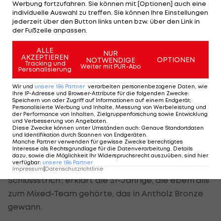
2024/25 noch Gesamtweltcupsiegerin, wird mit
Werbung fortzufahren. Sie können mit [Optionen] auch eine
individuelle Auswahl zu treffen. Sie können Ihre Einstellungen
dem Olympia-Massenstart das letzte Rennen
jederzeit über den Button links unten bzw. über den Link in
ihrer Karriere bestreiten.
der Fußzeile anpassen.
ALLE
"Ich spüre nach so vielen Jahren im
NUR
AKZEPTIEREN
OPTIONEN
NOTWENDIGE
Tracking und
Leistungssport, dass jetzt der richtige Zeitpunkt
Weiter mit PUR-Abo
Personalisierung
gekommen ist, ein neues Kapitel in meinem Leben
Wir und
unsere
186
Partner
verarbeiten personenbezogene Daten, wie
aufzuschlagen", so Preuß in einer Aussendung.
Ihre IP-Adresse und Browser-Attribute für die folgenden Zwecke
:
Speichern von oder Zugriff auf Informationen auf einem Endgerät;
Personalisierte Werbung und Inhalte, Messung von Werbeleistung und
"Ich habe immer hundert Prozent gegeben. Aber
der Performance von Inhalten, Zielgruppenforschung sowie Entwicklung
und Verbesserung von Angeboten
.
im Moment merke ich, dass ich diese hundert
Diese Zwecke können unter Umständen auch
:
Genaue Standortdaten
und Identifikation durch Scannen von Endgeräten
.
Prozent für die letzten Weltcupstationen nicht
Manche Partner verwenden für gewisse Zwecke berechtigtes
Interesse als Rechtsgrundlage für die Datenverarbeitung. Details
mehr aufbringen würde. Und deshalb ziehe ich
dazu, sowie die Möglichkeit Ihr Widerspruchsrecht auszuüben, sind hier
verfügbar
:
unsere
186
Partner
jetzt ganz bewusst und konsequent einen
Impressum
|
Datenschutzrichtlinie
Schlussstrich", erklärt die 31-Jährige, die ebenfalls
zum Mixed-Team gehörte, das in Antholz Bronze
gewann.