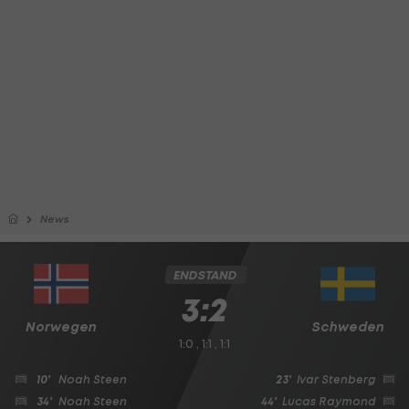
News
ENDSTAND
3:2
Norwegen
Schweden
1:0 , 1:1 , 1:1
10'
Noah Steen
23'
Ivar Stenberg
34'
Noah Steen
44'
Lucas Raymond