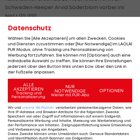
Schweden-Keeper Arvid Söderblom vorbei ins
Netz (10./PP).
Datenschutz
Die Antwort der Schweden lässt etwas auf sich
warten, fällt aber mit einem Mann mehr am Eis.
Wählen Sie [Alle Akzeptieren] um allen Zwecken, Cookies
und Diensten zuzustimmen oder [Nur Notwendige] im LAOLA1
Jungstar Ivan Stenberg besorgt den 1:1-Ausgleich
PUR Modus, ohne Tracking uns Peronsalisierung von
(23./PP).
Werbung fortzufahren. Sie können mit [Optionen] auch eine
individuelle Auswahl zu treffen. Sie können Ihre Einstellungen
jederzeit über den Button links unten bzw. über den Link in
der Fußzeile anpassen.
Norwegen kaltblütig
ALLE
NUR
Spätestens ab diesem Zeitpunkt weist der
AKZEPTIEREN
OPTIONEN
NOTWENDIGE
Tracking und
Weiter mit PUR-Abo
Gastgeber der WM 2025 ein deutliches
Personalisierung
Chancenplus auf, doch Norwegen erweist sich vor
Wir und
unsere
186
Partner
verarbeiten personenbezogene Daten, wie
Ihre IP-Adresse und Browser-Attribute für die folgenden Zwecke
:
dem Tor kaltblütig. Steen schnürt per
Speichern von oder Zugriff auf Informationen auf einem Endgerät;
Personalisierte Werbung und Inhalte, Messung von Werbeleistung und
Shorthander den Doppelpack (34./SH) und sorgt
der Performance von Inhalten, Zielgruppenforschung sowie Entwicklung
für die neuerliche Führung der Norsker.
und Verbesserung von Angeboten
.
Diese Zwecke können unter Umständen auch
:
Genaue Standortdaten
und Identifikation durch Scannen von Endgeräten
.