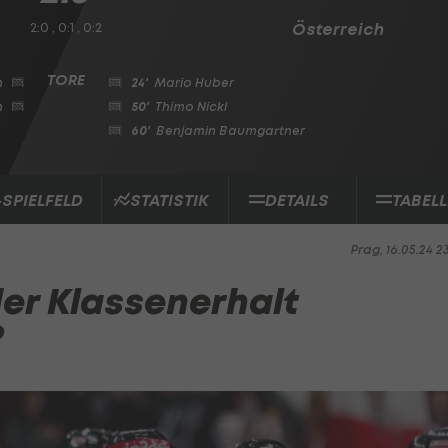
2:0 , 0:1 , 0:2
Österreich
n
24'
Mario Huber
n
50'
Thimo Nickl
60'
Benjamin Baumgartner
-SPIELFELD
STATISTIK
DETAILS
TABELL
Prag, 16.05.24 2
er Klassenerhalt
?