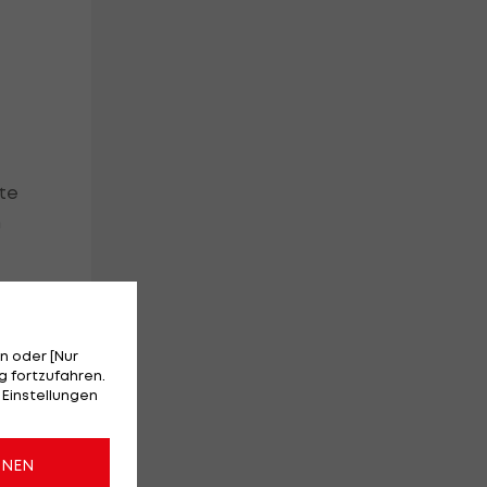
ute
n
n oder [Nur
en
 fortzufahren.
 Einstellungen
ONEN