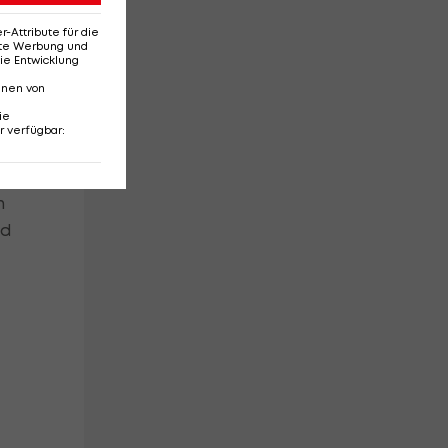
Attribute für die
erte Werbung und
ie Entwicklung
nnen von
ie
r verfügbar
:
ne
h
id