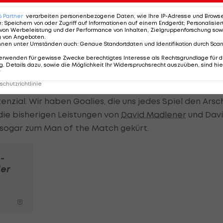
en super zusammen. Das macht die Gruppe so speziell."
6
Partner
verarbeiten personenbezogene Daten, wie Ihre IP-Adresse und Browser-
e
:
Speichern von oder Zugriff auf Informationen auf einem Endgerät; Personalisi
von Werbeleistung und der Performance von Inhalten, Zielgruppenforschung sow
er, hält sich an den Gameplan. "Wir kämpfen
g von Angeboten
.
ich aus", sagte der Schweiz-Legionär.
nnen unter Umständen auch
:
Genaue Standortdaten und Identifikation durch Sca
erwenden für gewisse Zwecke berechtigtes Interesse als Rechtsgrundlage für d
. Details dazu, sowie die Möglichkeit Ihr Widerspruchsrecht auszuüben, sind hie
ualität in den eigenen Reihen vorhanden. "Wir sind kei
r
tner.
chutzrichtlinie
enzial. Wir haben Goalies, die uns jedes Spiel den Arsc
 die bisherigen Leistungen von
David Madlener
und Dav
 sogar zum Man of the Match gekürt.
-
er