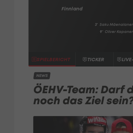
Finnland
3'
Saku Mäenalane
9'
Oliver Kapane
SPIELBERICHT
TICKER
LIVE
NEWS
ÖEHV-Team: Darf d
noch das Ziel sein