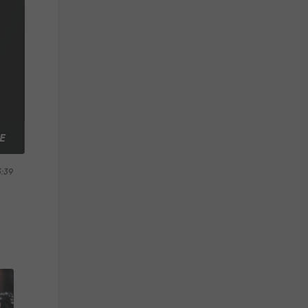
E
3:39