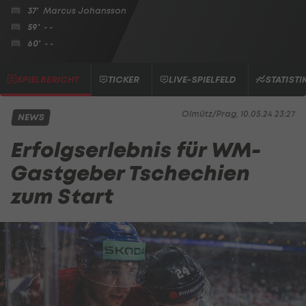
37'
Marcus Johansson
59'
- -
60'
- -
SPIELBERICHT
TICKER
LIVE-SPIELFELD
STATISTI
Olmütz/Prag, 10.05.24 23:27
NEWS
Erfolgserlebnis für WM-
Gastgeber Tschechien
zum Start