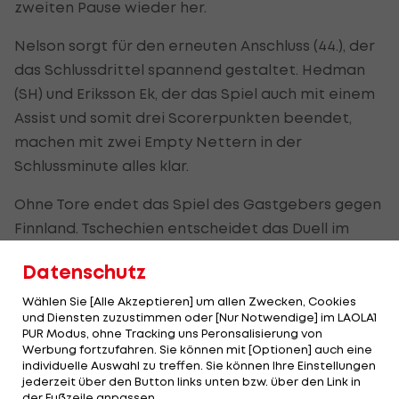
zweiten Pause wieder her.
Nelson sorgt für den erneuten Anschluss (44.), der
das Schlussdrittel spannend gestaltet. Hedman
(SH) und Eriksson Ek, der das Spiel auch mit einem
Assist und somit drei Scorerpunkten beendet,
machen mit zwei Empty Nettern in der
Schlussminute alles klar.
Ohne Tore endet das Spiel des Gastgebers gegen
Finnland. Tschechien entscheidet das Duell im
Penaltyschießen durch Treffer von Kase und
Datenschutz
Cervenka letzten Endes mit 1:0 für sich. Alle Finnen
vergeben.
Wählen Sie [Alle Akzeptieren] um allen Zwecken, Cookies
und Diensten zuzustimmen oder [Nur Notwendige] im LAOLA1
PUR Modus, ohne Tracking uns Peronsalisierung von
Schweiz besiegt
Werbung fortzufahren. Sie können mit [Optionen] auch eine
individuelle Auswahl zu treffen. Sie können Ihre Einstellungen
Norwegen in
jederzeit über den Button links unten bzw. über den Link in
Österreich-Gruppe
der Fußzeile anpassen.