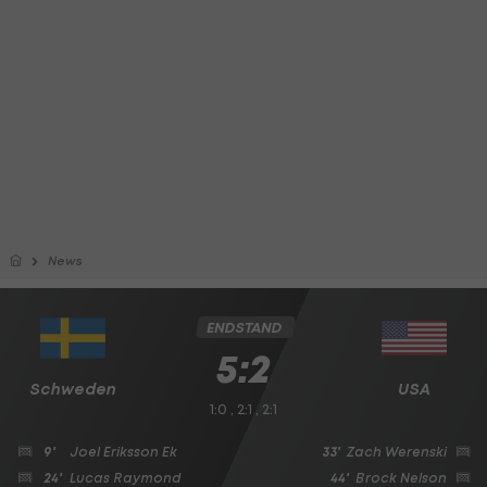
News
ENDSTAND
5:2
Schweden
USA
1:0 , 2:1 , 2:1
9'
Joel Eriksson Ek
33'
Zach Werenski
24'
Lucas Raymond
44'
Brock Nelson