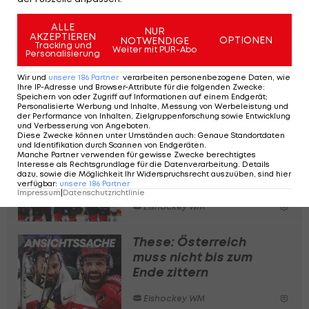
zum WM-Auftakt
Eishockey WM
ALLE
NUR
AKZEPTIEREN
OPTIONEN
NOTWENDIGE
Tracking und
Weiter mit PUR-Abo
Das erwartet
Personalisierung
Österreich beim WM-
Wir und
unsere
186
Partner
verarbeiten personenbezogene Daten, wie
Auftaktgegner
Ihre IP-Adresse und Browser-Attribute für die folgenden Zwecke
:
Speichern von oder Zugriff auf Informationen auf einem Endgerät;
Dänemark
Personalisierte Werbung und Inhalte, Messung von Werbeleistung und
Eishockey WM
der Performance von Inhalten, Zielgruppenforschung sowie Entwicklung
und Verbesserung von Angeboten
.
Diese Zwecke können unter Umständen auch
:
Genaue Standortdaten
und Identifikation durch Scannen von Endgeräten
.
ÖEHV-Dauerbrenner:
Manche Partner verwenden für gewisse Zwecke berechtigtes
Wer die meisten
Interesse als Rechtsgrundlage für die Datenverarbeitung. Details
dazu, sowie die Möglichkeit Ihr Widerspruchsrecht auszuüben, sind hier
Spiele in den Beinen
verfügbar
:
unsere
186
Partner
hat
Impressum
|
Datenschutzrichtlinie
Eishockey WM
These: Österreich
muss nicht bis zum
Ende zittern
Eishockey WM