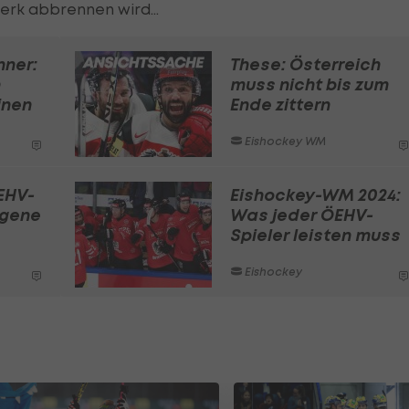
erk abbrennen wird...
ner:
These: Österreich
n
muss nicht bis zum
inen
Ende zittern
Eishockey WM
EHV-
Eishockey-WM 2024:
ngene
Was jeder ÖEHV-
Spieler leisten muss
Eishockey