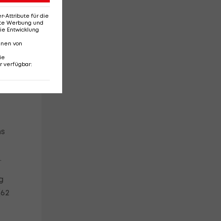
Attribute für die
rm
erte Werbung und
ie Entwicklung
nnen von
v
ie
r verfügbar
:
was
ns
.
g
(62