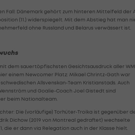
n Fall: Dänemark gehört zum hinteren Mittelfeld der 
osition (11.) widerspiegelt. Mit dem Abstieg hat man ni
ilnehmerfeld ohne Russland und Belarus verwässert ist.
hwuchs
mit dem sauertöpfischsten Gesichtsausdruck aller WM
ier einem Newcomer Platz: Mikael Chrintz-Gath war
schwedischen Allsvenskan-Team Kristianstads. Auch
 Wennström und Goalie-Coach Joel Gistedt sind
mer beim Nationalteam.
hter: Die (vorläufige) Torhüter-Troika ist gegenüber 
drik Dichow (2019 von Montreal gedraftet) wechselte
 die er dann via Relegation auch in der Klasse hielt.