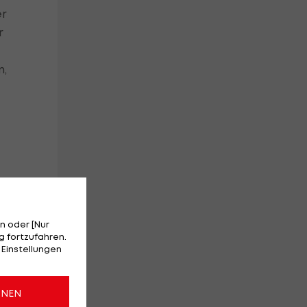
er
r
n,
n oder [Nur
 fortzufahren.
 Einstellungen
ONEN
e