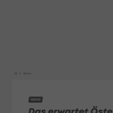
News
NEWS
Das erwartet Öste