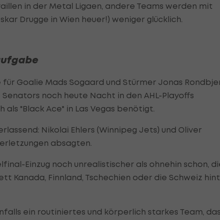
illen in der Metal Ligaen, andere Teams werden mit
skar Drugge in Wien heuer!) weniger glücklich.
aufgabe
e für Goalie Mads Sogaard und Stürmer Jonas Rondbje
le Senators noch heute Nacht in den AHL-Playoffs
 als "Black Ace" in Las Vegas benötigt.
rlassend: Nikolai Ehlers (Winnipeg Jets) und Oliver
Verletzungen absagten.
final-Einzug noch unrealistischer als ohnehin schon, di
t Kanada, Finnland, Tschechien oder die Schweiz hin
alls ein routiniertes und körperlich starkes Team, da