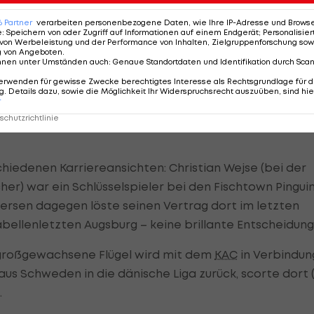
nter könnte sich im Laufe des Turniers in der Hierarchie
6
Partner
verarbeiten personenbezogene Daten, wie Ihre IP-Adresse und Browser-
sspektrums auch wieder zwei 35-Jährige: Fredrick Sto
e
:
Speichern von oder Zugriff auf Informationen auf einem Endgerät; Personalisi
von Werbeleistung und der Performance von Inhalten, Zielgruppenforschung sow
ten Poulsen.
g von Angeboten
.
nnen unter Umständen auch
:
Genaue Standortdaten und Identifikation durch Sca
 Vertrag) stieß vom AHL-Team Charlotte Checkers relati
erwenden für gewisse Zwecke berechtigtes Interesse als Rechtsgrundlage für d
. Details dazu, sowie die Möglichkeit Ihr Widerspruchsrecht auszuüben, sind hie
nächste Saison wieder in Europa (Modo) bestreiten. Et
r
n True kann von Winger Joachim Blichfeld erwartet
chutzrichtlinie
chiedenen Karriereansichten: Christian Wejse (bei der
er) war ein Schlüsselspieler bei den Fischtown Pingui
ersen dagegen löste seinen Vertrag dort im letzten
ellenletzten Augsburg – keine brillante Entscheidung
 großgewachsene Flügel wird mit dem
KAC
in Verbindun
aus Schweden in die dänische Liga zurück, scorte dort 
.