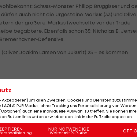
 wohlbekannt: Schuss-Monster Philipp Bruggisser und d
dürfen auch nicht die Urgesteine Markus (33) und Olive
i Metern der größere, Markus (wechselte vor der Trade
eibe begabtere. Ebenfalls schon 35: Nicholas B. Jense
n Bremerhavner-Defensive.
e (Oliver Joakim Larsen von Jukurit) 25 – es kommen
hutz
le Akzeptieren] um allen Zwecken, Cookies und Diensten zuzustimme
 LAOLA1 PUR Modus, ohne Tracking uns Peronsalisierung von Werbung
 Dänen?
[Optionen] auch eine individuelle Auswahl zu treffen. Sie können Ihre
den Button links unten bzw. über den Link in der Fußzeile anpassen.
 aus: Oskar Fisker Molgaard bestreitet mit 19 Jahren
ZEPTIEREN
NUR NOTWENDIGE
OPTI
Personalisierung
Weiter mit PUR-Abo
-Draft durch Seattle im letzten Sommer auch eine gut