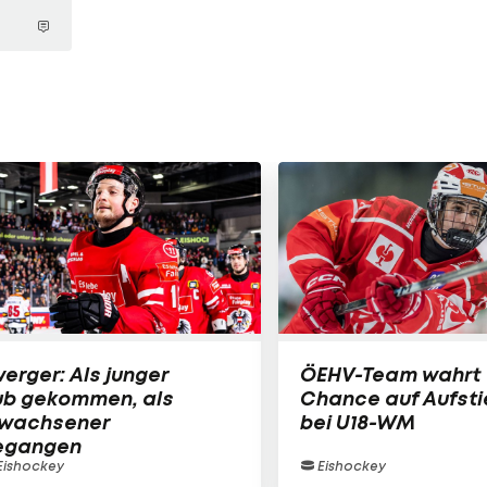
erger: Als junger
ÖEHV-Team wahrt
ub gekommen, als
Chance auf Aufsti
rwachsener
bei U18-WM
egangen
Eishockey
Eishockey