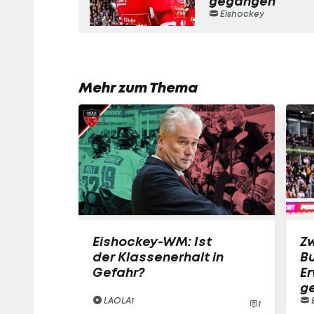
gegangen
Eishockey
Mehr zum Thema
Eishockey-WM: Ist
Zw
der Klassenerhalt in
B
Gefahr?
E
g
LAOLA1
1