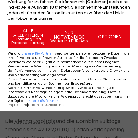
Werbung fortzufahren. Sie können mit [Optionen] auch eine
individuelle Auswahl zu treffen. Sie können Ihre Einstellungen
(23.) mit 4:0 in Führung. Die Haie geben aber nicht
jederzeit über den Button links unten bzw. über den Link in
auf und kommen durch Treffer von Wachter (24.),
der Fußzeile anpassen.
Yogan (26.) und Lammers (30./PP) bis auf ein Tor
ALLE
heran.
NUR
AKZEPTIEREN
OPTIONEN
NOTWENDIGE
Tracking und
Weiter mit PUR-Abo
Personalisierung
Auf das 5:3 durch Catenacci (33.) reagieren Boivin
Wir und
unsere
186
Partner
verarbeiten personenbezogene Daten, wie
(37.) und Yogan (47.) perfekt und erzielen zum
Ihre IP-Adresse und Browser-Attribute für die folgenden Zwecke
:
ersten Mal in der Partie den Ausgleich. Danach
Speichern von oder Zugriff auf Informationen auf einem Endgerät;
Personalisierte Werbung und Inhalte, Messung von Werbeleistung und
spielen nur noch die Innsbrucker: Clark (55.), Boivin
der Performance von Inhalten, Zielgruppenforschung sowie Entwicklung
und Verbesserung von Angeboten
.
mit seinem zweiten Treffer (59.) und Ross (60.)
Diese Zwecke können unter Umständen auch
:
Genaue Standortdaten
und Identifikation durch Scannen von Endgeräten
.
schießen die Tiroler zum Auswärtssieg.
Manche Partner verwenden für gewisse Zwecke berechtigtes
Interesse als Rechtsgrundlage für die Datenverarbeitung. Details
dazu, sowie die Möglichkeit Ihr Widerspruchsrecht auszuüben, sind hier
verfügbar
:
unsere
186
Partner
Impressum
|
Datenschutzrichtlinie
Schneider schießt Caps zum Sieg
Die
Vienna Capitals
und die Dornbirn Bulldogs
trennen sich 4:3 (2:2,0:1,1:0,1:0) nach Verlängerung.
Mann des Abends ist Peter Schneider, der alle