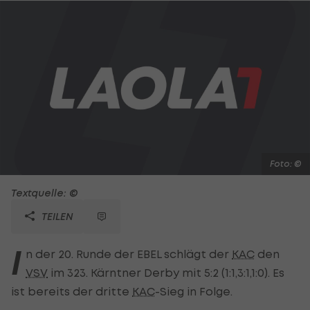
Foto: ©
Textquelle: ©
TEILEN
I
n der 20. Runde der EBEL schlägt der
KAC
den
VSV
im 323. Kärntner Derby mit 5:2 (1:1,3:1,1:0). Es
ist bereits der dritte
KAC
-Sieg in Folge.