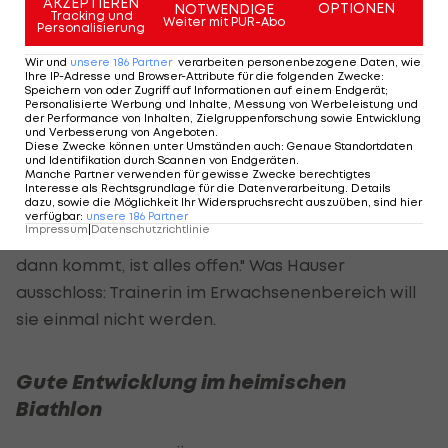
AKZEPTIEREN
OPTIONEN
NOTWENDIGE
Tracking und
Weiter mit PUR-Abo
Personalisierung
Es soll ein Schritt weg vom Trainingsalltag werden:
Nicht mehr nach Strukturen und Plan leben. "Die
Wir und
unsere
186
Partner
verarbeiten personenbezogene Daten, wie
Ihre IP-Adresse und Browser-Attribute für die folgenden Zwecke
:
kleinen Sachen, wenn ich mit Freunden und Familie
Speichern von oder Zugriff auf Informationen auf einem Endgerät;
Personalisierte Werbung und Inhalte, Messung von Werbeleistung und
etwas unternehmen kann - dafür hatte ich so nie
der Performance von Inhalten, Zielgruppenforschung sowie Entwicklung
und Verbesserung von Angeboten
.
Zeit", meinte Hauser über ihre ersten Ziele nach
Diese Zwecke können unter Umständen auch
:
Genaue Standortdaten
und Identifikation durch Scannen von Endgeräten
.
der Wettkampfkarriere.
Manche Partner verwenden für gewisse Zwecke berechtigtes
Interesse als Rechtsgrundlage für die Datenverarbeitung. Details
dazu, sowie die Möglichkeit Ihr Widerspruchsrecht auszuüben, sind hier
Nach 15 Jahren im Biathlonsport gelte es, einmal
verfügbar
:
unsere
186
Partner
Impressum
|
Datenschutzrichtlinie
das Leben abseits des Sports zu genießen. "Was
dann kommt, ist alles offen." Was Hauser
ausschloss: Trainerin im Erwachsenenbereich will
sie einmal nicht werden.
Gute Entwicklung im heimischen
Biathlon