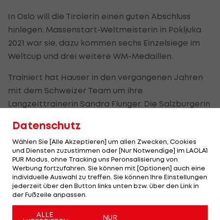
In Oslo will die Tirolerin einen guten Abschluss
hinlegen. Massenstart-Weltmeisterin in Pokljuka
2021 war sie, dazu kommen sechs Einzelsiege im
Weltcup und drei weitere WM-Medaillen.
Trainiert hat Hauser in den vergangenen Jahren
mit dem Schweizer Team um ihre
Langzeittrainerin Sandra Flunger. Die Salzburgerin
verabschiedet sich nach dieser Saison aus der
Datenschutz
Schweiz. Mit Flungers Abschied soll ihr Rücktritt
Wählen Sie [Alle Akzeptieren] um allen Zwecken, Cookies
nichts zu tun haben, erklärte Hauser. "Diese
und Diensten zuzustimmen oder [Nur Notwendige] im LAOLA1
Entscheidungen sind unabhängig voneinander
PUR Modus, ohne Tracking uns Peronsalisierung von
Werbung fortzufahren. Sie können mit [Optionen] auch eine
beschlossen worden. Jetzt beginnt für uns beide
individuelle Auswahl zu treffen. Sie können Ihre Einstellungen
ein neuer Lebensabschnitt."
jederzeit über den Button links unten bzw. über den Link in
der Fußzeile anpassen.
"Was dann kommt, ist alles offen"
ALLE
NUR