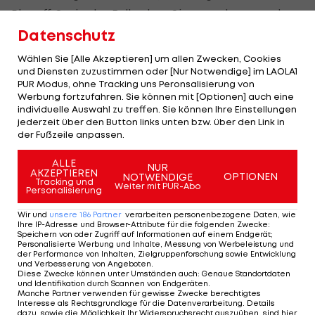
Playoff-Serie der Bulls ohne Sieg wurden, war das
in Bruneck wohl ein schwacher Trost. Kurz vor
Datenschutz
Mitternacht war es der Kapitän der Südtiroler,
Wählen Sie [Alle Akzeptieren] um allen Zwecken, Cookies
Raphael Andergassen, der den zehnfachen
und Diensten zuzustimmen oder [Nur Notwendige] im LAOLA1
PUR Modus, ohne Tracking uns Peronsalisierung von
Champion in den Urlaub schoss.
Werbung fortzufahren. Sie können mit [Optionen] auch eine
individuelle Auswahl zu treffen. Sie können Ihre Einstellungen
jederzeit über den Button links unten bzw. über den Link in
Auch in Villach ist Feuer am Dach
der Fußzeile anpassen.
ALLE
Feuer am Dach ist aber nicht nur in Salzburg,
NUR
AKZEPTIEREN
OPTIONEN
NOTWENDIGE
Tracking und
sondern auch in Villach.
Weiter mit PUR-Abo
Personalisierung
Auf eigenem Eis verloren die Adler auch das vierte
Wir und
unsere
186
Partner
verarbeiten personenbezogene Daten, wie
Ihre IP-Adresse und Browser-Attribute für die folgenden Zwecke
:
Match gegen die
Graz99ers
und das gleich mit 2:6.
Speichern von oder Zugriff auf Informationen auf einem Endgerät;
Personalisierte Werbung und Inhalte, Messung von Werbeleistung und
Nach nur acht Minuten stand es im vierten Duell
der Performance von Inhalten, Zielgruppenforschung sowie Entwicklung
und Verbesserung von Angeboten
.
schon 0:4 bzw. 0:6 nach dem ersten Drittel. Die
Diese Zwecke können unter Umständen auch
:
Genaue Standortdaten
und Identifikation durch Scannen von Endgeräten
.
Graz99ers
stehen zum dritten Mal in der
Manche Partner verwenden für gewisse Zwecke berechtigtes
Interesse als Rechtsgrundlage für die Datenverarbeitung. Details
Vorschlussrunde.
dazu, sowie die Möglichkeit Ihr Widerspruchsrecht auszuüben, sind hier