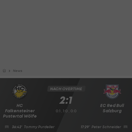
News
NACH OVERTIME
2:1
HC
EC Red Bull
Falkensteiner
Salzburg
0:1 , 1:0 , 0:0
Pustertal Wölfe
36:42'
Tommy Purdeller
17:29'
Peter Schneider