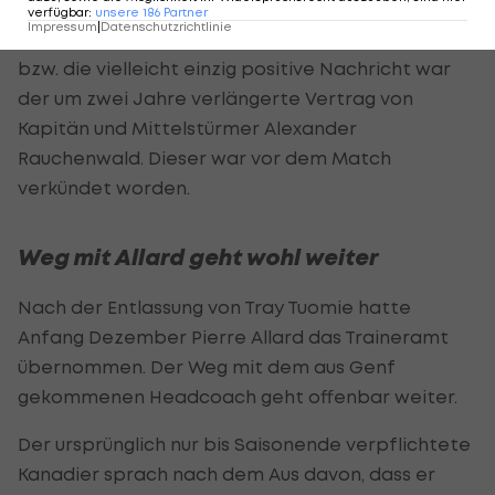
verfügbar
:
unsere
186
Partner
Impressum
|
Datenschutzrichtlinie
Ein schwacher Trost für die Fans der Blau-Weißen
bzw. die vielleicht einzig positive Nachricht war
der um zwei Jahre verlängerte Vertrag von
Kapitän und Mittelstürmer Alexander
Rauchenwald. Dieser war vor dem Match
verkündet worden.
Weg mit Allard geht wohl weiter
Nach der Entlassung von Tray Tuomie hatte
Anfang Dezember Pierre Allard das Traineramt
übernommen. Der Weg mit dem aus Genf
gekommenen Headcoach geht offenbar weiter.
Der ursprünglich nur bis Saisonende verpflichtete
Kanadier sprach nach dem Aus davon, dass er