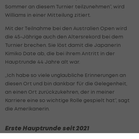
Sommer an diesem Turnier teilzunehmen“, wird
Williams in einer Mitteilung zitiert.
Mit der Teilnahme bei den Australien Open wird
die 45-Jährige auch den Altersrekord bei dem
Turnier brechen. Sie löst damit die Japanerin
Kimiko Date ab, die bei ihrem Antritt in der
Hauptrunde 44 Jahre alt war.
„Ich habe so viele unglaubliche Erinnerungen an
diesen Ort und bin dankbar für die Gelegenheit,
an einen Ort zurückzukehren, der in meiner
Karriere eine so wichtige Rolle gespielt hat“, sagt
die Amerikanerin.
Erste Hauptrunde seit 2021