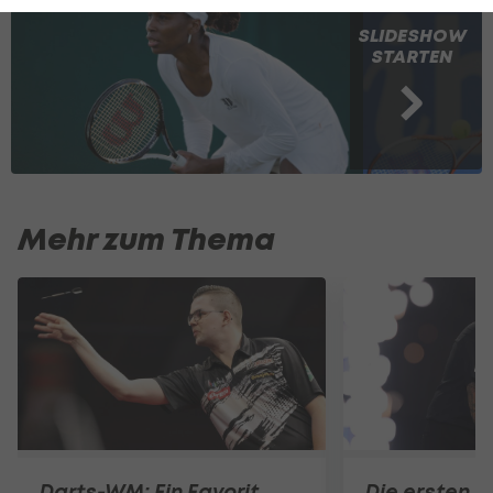
SLIDESHOW
STARTEN
Mehr zum Thema
Darts-WM: Ein Favorit
Die ersten b