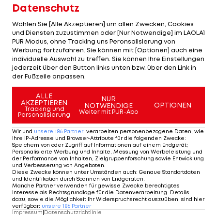
In Melbourne erreichte sie bereits zweimal (2003
Datenschutz
und 2017) das Einzelfinale. Ihr Debüt feierte sie
Wählen Sie [Alle Akzeptieren] um allen Zwecken, Cookies
dort vor 28 Jahren. Nach 2021 stand sie aber nicht
und Diensten zuzustimmen oder [Nur Notwendige] im LAOLA1
PUR Modus, ohne Tracking uns Peronsalisierung von
mehr in der Hauptrunde bei den Australien Open.
Werbung fortzufahren. Sie können mit [Optionen] auch eine
individuelle Auswahl zu treffen. Sie können Ihre Einstellungen
Im August musste sie bei den US-Open bereits in
jederzeit über den Button links unten bzw. über den Link in
der Fußzeile anpassen.
der ersten Runde eine Niederlage hinnehmen,
auch dort erhielt sie eine Wildcard. Im Juli nahm
ALLE
NUR
AKZEPTIEREN
sie nach eineinhalb Jahren Tour-Pause an den DC
OPTIONEN
NOTWENDIGE
Tracking und
Weiter mit PUR-Abo
Personalisierung
Open teil.
Wir und
unsere
186
Partner
verarbeiten personenbezogene Daten, wie
Ab dem 18. Jänner wird in der ersten Runde
Ihre IP-Adresse und Browser-Attribute für die folgenden Zwecke
:
Speichern von oder Zugriff auf Informationen auf einem Endgerät;
aufgeschlagen.
Personalisierte Werbung und Inhalte, Messung von Werbeleistung und
der Performance von Inhalten, Zielgruppenforschung sowie Entwicklung
und Verbesserung von Angeboten
.
Diese Zwecke können unter Umständen auch
:
Genaue Standortdaten
Die 15 Tennisspielerinnen mit den
und Identifikation durch Scannen von Endgeräten
.
Manche Partner verwenden für gewisse Zwecke berechtigtes
meisten Grand-Slam-Titeln
Interesse als Rechtsgrundlage für die Datenverarbeitung. Details
dazu, sowie die Möglichkeit Ihr Widerspruchsrecht auszuüben, sind hier
verfügbar
:
unsere
186
Partner
Impressum
|
Datenschutzrichtlinie