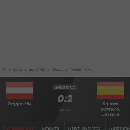
News
Sport-Mix
Tennis
Tennis - WTA
ENDSTAND
0:2
Tagger, Lilli
Bouzas
Maneiro,
3:6 , 2:6
Jessica
SPIELBERICHT
TICKER
LIVE-SPIELFELD
STATISTI