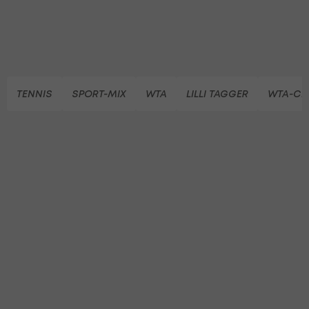
TENNIS
SPORT-MIX
WTA
LILLI TAGGER
WTA-CH