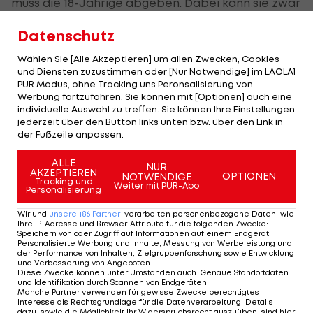
muss die 18-Jährige abgeben. Dabei kann sie zwar
zwei Satzbälle abwehren, den dritten verwertet
Datenschutz
Bouzas Maneiro aber.
Wählen Sie [Alle Akzeptieren] um allen Zwecken, Cookies
Der zweite Satz geht relativ schnell über die
und Diensten zuzustimmen oder [Nur Notwendige] im LAOLA1
PUR Modus, ohne Tracking uns Peronsalisierung von
Bühne. Tagger wird beim Stand von 1:2 gebreakt
Werbung fortzufahren. Sie können mit [Optionen] auch eine
und muss auch beim Stand von 1:4 ihren Aufschlag
individuelle Auswahl zu treffen. Sie können Ihre Einstellungen
jederzeit über den Button links unten bzw. über den Link in
an die Spanierin abgeben. Tagger wiederum kann
der Fußzeile anpassen.
auf 2:5 verkürzen. In weiterer Folge geht sie 40:0 in
ALLE
Führung - und kassiert dennoch den Matchball
NUR
AKZEPTIEREN
OPTIONEN
NOTWENDIGE
Tracking und
gegen sich.
Weiter mit PUR-Abo
Personalisierung
Nach einer Gesamtspielzeit von 1:16 Stunden
Wir und
unsere
186
Partner
verarbeiten personenbezogene Daten, wie
Ihre IP-Adresse und Browser-Attribute für die folgenden Zwecke
:
Stunden steht Bouzas Maneiro im Viertelfinale.
Speichern von oder Zugriff auf Informationen auf einem Endgerät;
Personalisierte Werbung und Inhalte, Messung von Werbeleistung und
Dort trifft sie auf die Schweizerin Susan Bandecchi
der Performance von Inhalten, Zielgruppenforschung sowie Entwicklung
und Verbesserung von Angeboten
.
(
WTA
-229.).
Diese Zwecke können unter Umständen auch
:
Genaue Standortdaten
und Identifikation durch Scannen von Endgeräten
.
Manche Partner verwenden für gewisse Zwecke berechtigtes
Interesse als Rechtsgrundlage für die Datenverarbeitung. Details
dazu, sowie die Möglichkeit Ihr Widerspruchsrecht auszuüben, sind hier