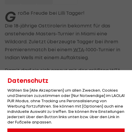
G
roße Freude bei Lilli Tagger!
Die 18-jährige Osttirolerin bekommt für das
anstehende Masters-Turnier in Miami eine
Wildcard. Zuletzt überzeugte Tagger bei ihrem
Premierenmatch bei einem
WTA
-1000-Turnier in
Indian Wells mit einem Auftaktsieg.
Damit darf sie sich erneut mit den größten
WTA
-
Stars der Tennistour messen.
Datenschutz
Mit Venus Williams mischt auch ein absoluter US-
Wählen Sie [Alle Akzeptieren] um allen Zwecken, Cookies
und Diensten zuzustimmen oder [Nur Notwendige] im LAOLA1
Star mit. Die 45-Jährige und dreifache Miami
PUR Modus, ohne Tracking uns Peronsalisierung von
Open-Siegerin erhält ebenso eine Wildcard.
Werbung fortzufahren. Sie können mit [Optionen] auch eine
individuelle Auswahl zu treffen. Sie können Ihre Einstellungen
Williams feierte zuletzt 2001 den Turniersieg in
jederzeit über den Button links unten bzw. über den Link in
Miami.
der Fußzeile anpassen.