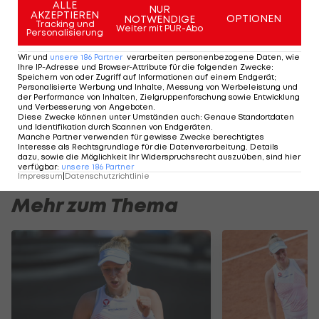
ALLE
Die Miami Open 2026 finden ab dem kommenden
NUR
AKZEPTIEREN
OPTIONEN
NOTWENDIGE
Tracking und
Sonntag (15.03.) im Hard Rock Stadium in Miami
Weiter mit PUR-Abo
Personalisierung
Gardens (Florida) statt.
Wir und
unsere
186
Partner
verarbeiten personenbezogene Daten, wie
Ihre IP-Adresse und Browser-Attribute für die folgenden Zwecke
:
Speichern von oder Zugriff auf Informationen auf einem Endgerät;
Diese Tennis-Stars
Personalisierte Werbung und Inhalte, Messung von Werbeleistung und
der Performance von Inhalten, Zielgruppenforschung sowie Entwicklung
haben das meiste
und Verbesserung von Angeboten
.
Karriere-Preisgeld
Diese Zwecke können unter Umständen auch
:
Genaue Standortdaten
und Identifikation durch Scannen von Endgeräten
.
abgestaubt
Manche Partner verwenden für gewisse Zwecke berechtigtes
Tennis
Interesse als Rechtsgrundlage für die Datenverarbeitung. Details
dazu, sowie die Möglichkeit Ihr Widerspruchsrecht auszuüben, sind hier
verfügbar
:
unsere
186
Partner
Impressum
|
Datenschutzrichtlinie
Mehr zum Thema