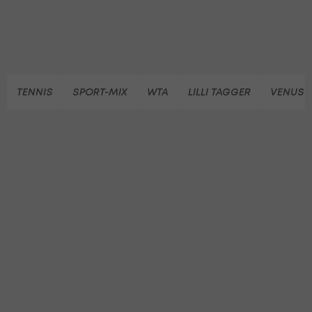
TENNIS
SPORT-MIX
WTA
LILLI TAGGER
VENUS 